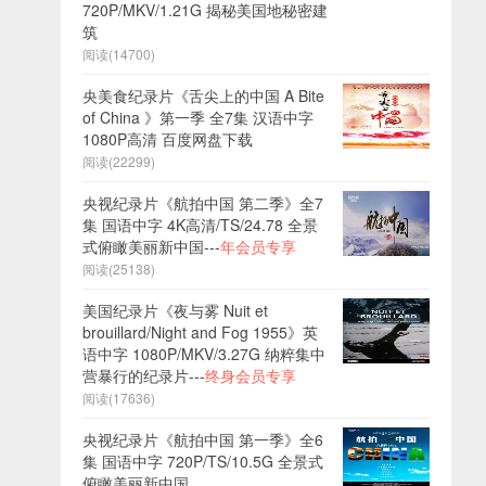
720P/MKV/1.21G 揭秘美国地秘密建
筑
阅读(14700)
央美食纪录片《舌尖上的中国 A Bite
of China 》第一季 全7集 汉语中字
1080P高清 百度网盘下载
阅读(22299)
央视纪录片《航拍中国 第二季》全7
集 国语中字 4K高清/TS/24.78 全景
式俯瞰美丽新中国---
年会员专享
阅读(25138)
美国纪录片《夜与雾 Nuit et
brouillard/Night and Fog 1955》英
语中字 1080P/MKV/3.27G 纳粹集中
营暴行的纪录片---
终身会员专享
阅读(17636)
央视纪录片《航拍中国 第一季》全6
集 国语中字 720P/TS/10.5G 全景式
俯瞰美丽新中国