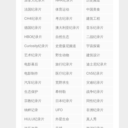
法国纪录片
体育运动
中国美食
CH4纪录片
考古纪录片
建筑工程
德国纪录片
澳大利亚纪录片
音乐纪录片
HBO纪录片
自然生态
二战纪录片
Curiosity纪录片
史密森尼频道
宇宙探索
艺术纪录片
野生动物
建筑设计
电影幕后
旅行纪录片
迪士尼纪录片
电影制作
医疗纪录片
Ch5纪录片
汽车纪录片
荒野求生
灾难纪录片
生态保护
希特勒
战争纪录片
宗教纪录片
日本纪录片
同性纪录片
纳粹记录
UFO
非洲纪录片
HULU纪录片
外星生命
真人秀
汽车改装
足球
海洋纪录片