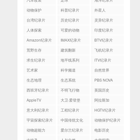
动物保护
科普纪录片
外星人
台湾纪录片
历史纪录片
灵异纪录片
人体探索
可爱的动物
印度纪录片
Amazon纪录片
IMAX纪录片
BTV纪录片
荒野生存
建筑翻新
飞机纪录片
求生纪录片
地平线系列
ITV纪录片
艺术家
科学频道
自然世界
生态地理
生态系统
PBS NOVA
西班牙纪录片
不明飞行物
英国历史
AppleTV
大卫·爱登堡
阿拉斯加
意大利纪录片
工程纪录片
HGTV纪录片
宇宙探索纪录片
中国传统文化
动物保护纪录片
动物超能力
爱尔兰纪录片
电影历史
古埃及
人与自然
太空探索