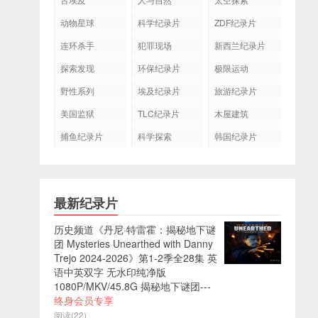
动物星球
科学纪录片
ZDF纪录片
连环杀手
犯罪现场
新西兰纪录片
探索发现
环保纪录片
极限运动
野性系列
埃及纪录片
旅游纪录片
美国监狱
TLC纪录片
木屋建筑
捕鱼纪录片
科学探索
韩国纪录片
最新纪录片
历史频道《丹尼·特雷霍：揭秘地下谜
团 Mysteries Unearthed with Danny
Trejo 2024-2026》第1-2季全28集 英
语中英双字 无水印纯净版
1080P/MKV/45.8G 揭秘地下谜团---
终身会员专享
阅读(22)