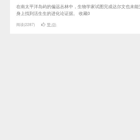
在南太平洋岛屿的偏远丛林中，生物学家试图完成达尔文也未能
身上找到活生生的进化论证据。 收藏0
阅读(2287)
赞 (
0
)