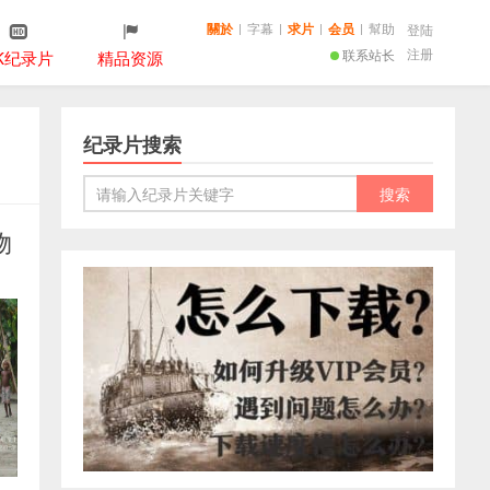
關於
|
字幕
|
求片
|
会员
|
幫助
登陆
注册
联系站长
K纪录片
精品资源
纪录片搜索
物