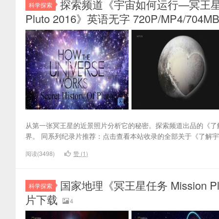
探索频道《宇宙如何运行—冥王星秘史 How t
科学探索
Pluto 2016》英语无字 720P/MP4/70
从第一张冥王星的近景照片分析它的秘密。探索频道出品的《了
界。 同系列纪录片推荐：点击查看本站收录的全部关于《了解宇
阅读(3498)
赞 (
1
)
国家地理《冥王星任务 Mission Pl
科学探索
片下载
4