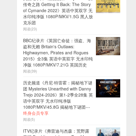
传奇之路 Getting It Back: The Story
of Cymande 2022》英语中英双字 无
水印纯净版 1080P/MKV/1.5G 黑人放
克乐团
阅读(23)
BBC纪录片《英国亡命徒：强盗、海
盗和无赖 Britain's Outlaws:
Highwaymen, Pirates and Rogues
2015》全3集 英语中英双字 无水印纯
净版 1080P/MKV/7.21G 英国历史
阅读(39)
历史频道《丹尼·特雷霍：揭秘地下谜
团 Mysteries Unearthed with Danny
Trejo 2024-2026》第1-2季全28集 英
语中英双字 无水印纯净版
1080P/MKV/45.8G 揭秘地下谜团---
终身会员专享
阅读(5)
ITV纪录片《弗雷迪与杰森：荒野露