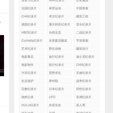
法国纪录片
体育运动
中国美食
CH4纪录片
考古纪录片
建筑工程
6》
德国纪录片
澳大利亚纪录片
音乐纪录片
HBO纪录片
自然生态
二战纪录片
Curiosity纪录片
史密森尼频道
宇宙探索
艺术纪录片
野生动物
建筑设计
电影幕后
旅行纪录片
迪士尼纪录片
电影制作
医疗纪录片
Ch5纪录片
汽车纪录片
荒野求生
灾难纪录片
生态保护
希特勒
战争纪录片
宗教纪录片
日本纪录片
同性纪录片
纳粹记录
UFO
非洲纪录片
HULU纪录片
外星生命
真人秀
汽车改装
足球
海洋纪录片