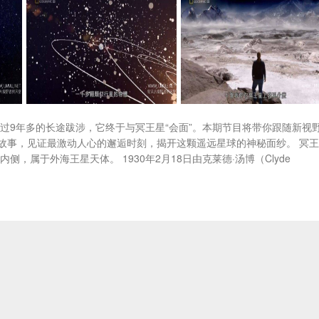
经过9年多的长途跋涉，它终于与冥王星“会面”。本期节目将带你跟随新视
故事，见证最激动人心的邂逅时刻，揭开这颗遥远星球的神秘面纱。 冥
，属于外海王星天体。 1930年2月18日由克莱德·汤博（Clyde