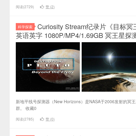
阅读(2729)
赞 (
2
)
Curiosity Stream纪录片《目标冥王星 D
科学探索
英语英字 1080P/MP4/1.69GB 冥王星探
新地平线号探测器（New Horizons）是NASA于2006
群。 收藏0
阅读(2785)
赞 (
0
)