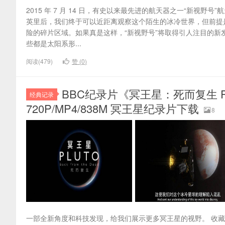
2015 年 7 月 14 日，有史以来最先进的航天器之一“新视
英里后，我们终于可以近距离观察这个陌生的冰冷世界，但前提
险的碎片区域。如果真是这样，“新视野号”将取得引人注目的
些都是太阳系形...
阅读(479)
赞 (
0
)
BBC纪录片《冥王星：死而复生 Pluto 
经典记录
720P/MP4/838M 冥王星纪录片下载
8
一部全新角度和科技发现，给我们展示更多冥王星的视野。 收藏