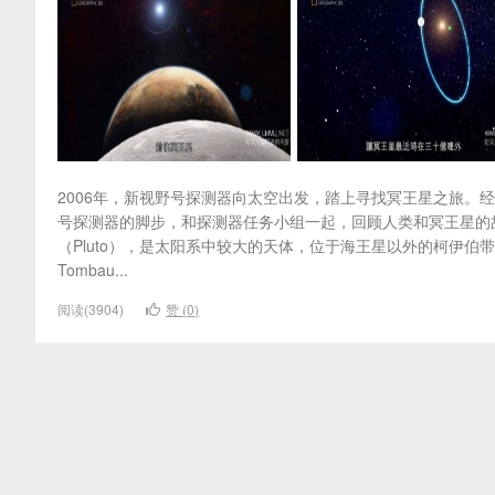
2006年，新视野号探测器向太空出发，踏上寻找冥王星之旅。
号探测器的脚步，和探测器任务小组一起，回顾人类和冥王星的
（Pluto），是太阳系中较大的天体，位于海王星以外的柯伊伯带内侧
Tombau...
阅读(3904)
赞 (
0
)