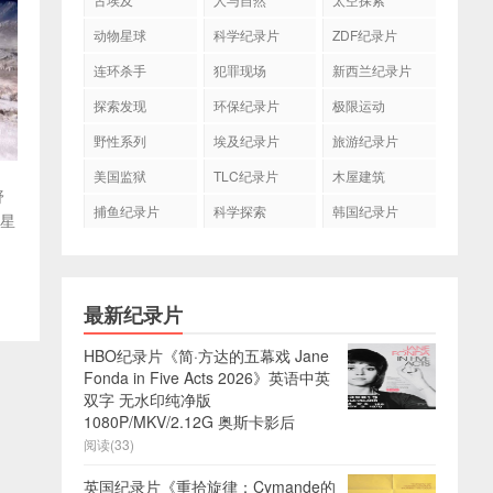
动物星球
科学纪录片
ZDF纪录片
连环杀手
犯罪现场
新西兰纪录片
探索发现
环保纪录片
极限运动
野性系列
埃及纪录片
旅游纪录片
美国监狱
TLC纪录片
木屋建筑
野
捕鱼纪录片
科学探索
韩国纪录片
王星
最新纪录片
HBO纪录片《简·方达的五幕戏 Jane
Fonda in Five Acts 2026》英语中英
双字 无水印纯净版
1080P/MKV/2.12G 奥斯卡影后
阅读(33)
英国纪录片《重拾旋律：Cymande的