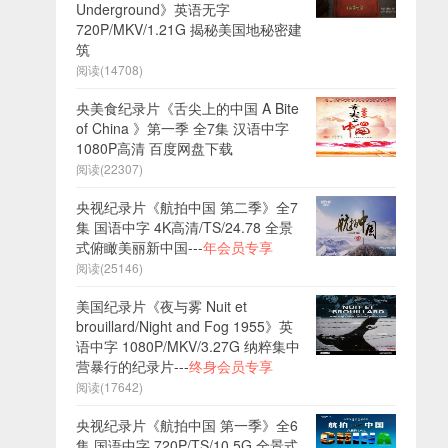
Underground》英语无字
720P/MKV/1.21G 揭秘美国地秘密建
筑
阅读(14708)
央美食纪录片《舌尖上的中国 A Bite
of China 》第一季 全7集 汉语中字
1080P高清 百度网盘下载
阅读(22307)
央视纪录片《航拍中国 第二季》全7
集 国语中字 4K高清/TS/24.78 全景
式俯瞰美丽新中国---
年会员专享
阅读(25146)
美国纪录片《夜与雾 Nuit et
brouillard/Night and Fog 1955》英
语中字 1080P/MKV/3.27G 纳粹集中
营暴行的纪录片---
终身会员专享
阅读(17642)
央视纪录片《航拍中国 第一季》全6
集 国语中字 720P/TS/10.5G 全景式