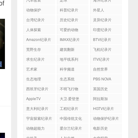
of
动物保护
科普纪录片
外星人
台湾纪录片
历史纪录片
灵异纪录片
人体探索
可爱的动物
印度纪录片
Amazon纪录片
IMAX纪录片
BTV纪录片
荒野生存
建筑翻新
飞机纪录片
求生纪录片
地平线系列
ITV纪录片
艺术家
科学频道
自然世界
生态地理
生态系统
PBS NOVA
西班牙纪录片
不明飞行物
英国历史
AppleTV
大卫·爱登堡
阿拉斯加
意大利纪录片
工程纪录片
HGTV纪录片
宇宙探索纪录片
中国传统文化
动物保护纪录片
动物超能力
爱尔兰纪录片
电影历史
古埃及
人与自然
太空探索