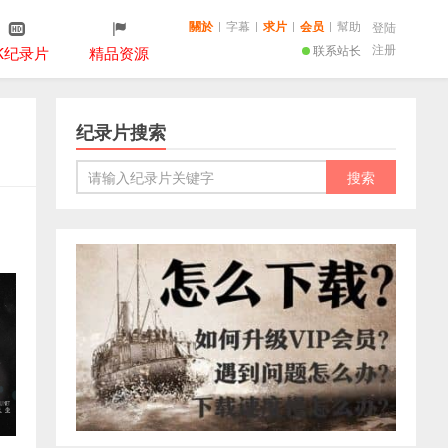
關於
|
字幕
|
求片
|
会员
|
幫助
登陆
注册
联系站长
K纪录片
精品资源
纪录片搜索