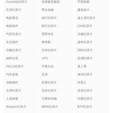
Curiosity纪录片
史密森尼频道
宇宙探索
艺术纪录片
野生动物
建筑设计
电影幕后
旅行纪录片
迪士尼纪录片
电影制作
医疗纪录片
Ch5纪录片
汽车纪录片
荒野求生
灾难纪录片
生态保护
希特勒
战争纪录片
宗教纪录片
日本纪录片
同性纪录片
纳粹记录
UFO
非洲纪录片
HULU纪录片
外星生命
真人秀
汽车改装
足球
海洋纪录片
动物保护
科普纪录片
外星人
台湾纪录片
历史纪录片
灵异纪录片
人体探索
可爱的动物
印度纪录片
Amazon纪录片
IMAX纪录片
BTV纪录片