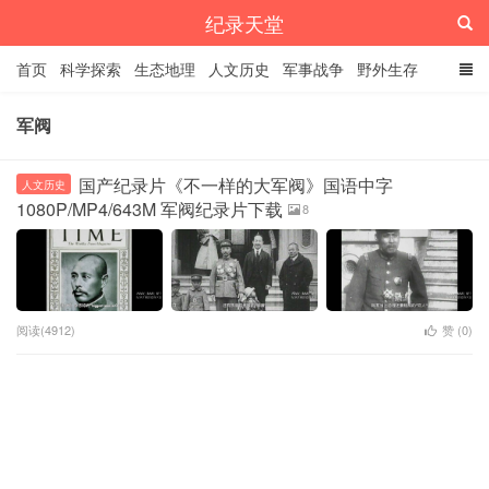
纪录天堂
首页
科学探索
生态地理
人文历史
军事战争
野外生存
经典纪录
4K纪录片
精品资源
军阀
国产纪录片《不一样的大军阀》国语中字
人文历史
1080P/MP4/643M 军阀纪录片下载
8
阅读(4912)
赞 (
0
)