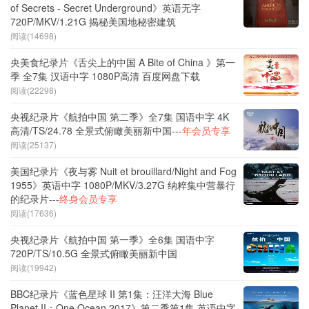
of Secrets - Secret Underground》英语无字
720P/MKV/1.21G 揭秘美国地秘密建筑
阅读(14698)
央美食纪录片《舌尖上的中国 A Bite of China 》第一
季 全7集 汉语中字 1080P高清 百度网盘下载
阅读(22298)
央视纪录片《航拍中国 第二季》全7集 国语中字 4K
高清/TS/24.78 全景式俯瞰美丽新中国---
年会员专享
阅读(25137)
美国纪录片《夜与雾 Nuit et brouillard/Night and Fog
1955》英语中字 1080P/MKV/3.27G 纳粹集中营暴行
的纪录片---
终身会员专享
阅读(17636)
央视纪录片《航拍中国 第一季》全6集 国语中字
720P/TS/10.5G 全景式俯瞰美丽新中国
阅读(19942)
BBC纪录片《蓝色星球 II 第1集：汪洋大海 Blue
Planet II：One Ocean 2017》第二季第1集 英语中字