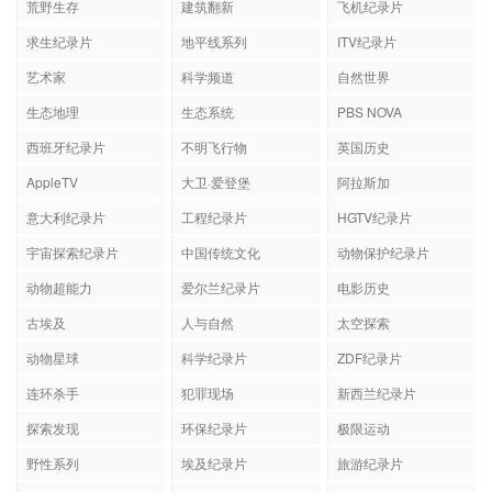
荒野生存
建筑翻新
飞机纪录片
求生纪录片
地平线系列
ITV纪录片
艺术家
科学频道
自然世界
生态地理
生态系统
PBS NOVA
西班牙纪录片
不明飞行物
英国历史
AppleTV
大卫·爱登堡
阿拉斯加
意大利纪录片
工程纪录片
HGTV纪录片
宇宙探索纪录片
中国传统文化
动物保护纪录片
动物超能力
爱尔兰纪录片
电影历史
古埃及
人与自然
太空探索
动物星球
科学纪录片
ZDF纪录片
连环杀手
犯罪现场
新西兰纪录片
探索发现
环保纪录片
极限运动
野性系列
埃及纪录片
旅游纪录片