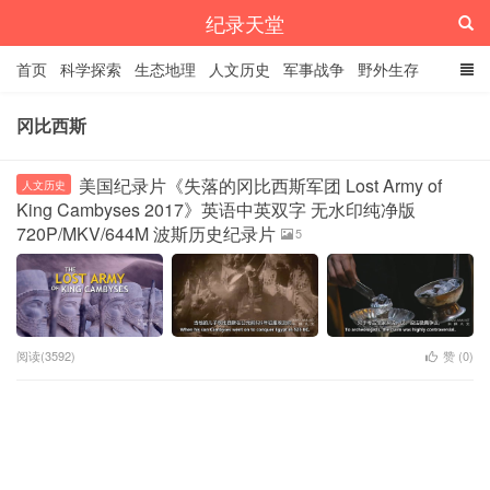
纪录天堂
首页
科学探索
生态地理
人文历史
军事战争
野外生存
经典纪录
4K纪录片
精品资源
冈比西斯
美国纪录片《失落的冈比西斯军团 Lost Army of
人文历史
King Cambyses 2017》英语中英双字 无水印纯净版
720P/MKV/644M 波斯历史纪录片
5
阅读(3592)
赞 (
0
)