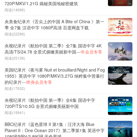
720P/MKV/1.21G 揭秘美国地秘密建筑
阅读(14696)
央美食纪录片《舌尖上的中国 A Bite of China 》第一
季 全7集 汉语中字 1080P高清 百度网盘下载
阅读(22296)
央视纪录片《航拍中国 第二季》全7集 国语中字 4K
高清/TS/24.78 全景式俯瞰美丽新中国---
年会员专享
阅读(25136)
美国纪录片《夜与雾 Nuit et brouillard/Night and Fog
1955》英语中字 1080P/MKV/3.27G 纳粹集中营暴行
的纪录片---
终身会员专享
阅读(17632)
央视纪录片《航拍中国 第一季》全6集 国语中字
720P/TS/10.5G 全景式俯瞰美丽新中国
阅读(19941)
BBC纪录片《蓝色星球 II 第1集：汪洋大海 Blue
Planet II：One Ocean 2017》第二季第1集 英语中字
1080P/MP4/3.89GB 蓝色星球