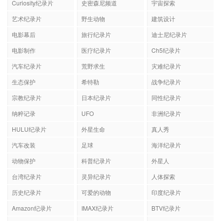
Curiosity纪录片
史密森尼频道
宇宙探索
艺术纪录片
野生动物
建筑设计
电影幕后
旅行纪录片
迪士尼纪录片
电影制作
医疗纪录片
Ch5纪录片
汽车纪录片
荒野求生
灾难纪录片
生态保护
希特勒
战争纪录片
宗教纪录片
日本纪录片
同性纪录片
纳粹记录
UFO
非洲纪录片
HULU纪录片
外星生命
真人秀
汽车改装
足球
海洋纪录片
动物保护
科普纪录片
外星人
台湾纪录片
灵异纪录片
人体探索
历史纪录片
可爱的动物
印度纪录片
Amazon纪录片
IMAX纪录片
BTV纪录片