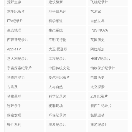
荒野生存
建筑翻新
飞机纪录片
求生纪录片
地平线系列
艺术家
ITV纪录片
科学频道
自然世界
生态地理
生态系统
PBS NOVA
西班牙纪录片
不明飞行物
英国历史
AppleTV
大卫·爱登堡
阿拉斯加
意大利纪录片
工程纪录片
HGTV纪录片
宇宙探索纪录片
中国传统文化
动物保护纪录片
动物超能力
爱尔兰纪录片
电影历史
古埃及
人与自然
太空探索
动物星球
科学纪录片
ZDF纪录片
连环杀手
犯罪现场
新西兰纪录片
探索发现
环保纪录片
极限运动
野性系列
埃及纪录片
旅游纪录片