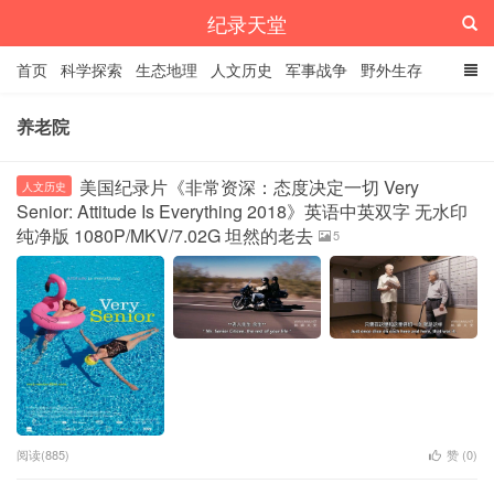
纪录天堂
首页
科学探索
生态地理
人文历史
军事战争
野外生存
经典纪录
4K纪录片
精品资源
养老院
美国纪录片《非常资深：态度决定一切 Very
人文历史
Senior: Attitude Is Everything 2018》英语中英双字 无水印
纯净版 1080P/MKV/7.02G 坦然的老去
5
阅读(885)
赞 (
0
)