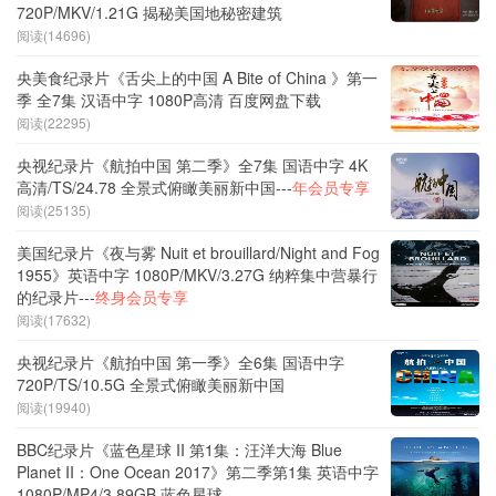
720P/MKV/1.21G 揭秘美国地秘密建筑
阅读(14696)
央美食纪录片《舌尖上的中国 A Bite of China 》第一
季 全7集 汉语中字 1080P高清 百度网盘下载
阅读(22295)
央视纪录片《航拍中国 第二季》全7集 国语中字 4K
高清/TS/24.78 全景式俯瞰美丽新中国---
年会员专享
阅读(25135)
美国纪录片《夜与雾 Nuit et brouillard/Night and Fog
1955》英语中字 1080P/MKV/3.27G 纳粹集中营暴行
的纪录片---
终身会员专享
阅读(17632)
央视纪录片《航拍中国 第一季》全6集 国语中字
720P/TS/10.5G 全景式俯瞰美丽新中国
阅读(19940)
BBC纪录片《蓝色星球 II 第1集：汪洋大海 Blue
Planet II：One Ocean 2017》第二季第1集 英语中字
1080P/MP4/3.89GB 蓝色星球