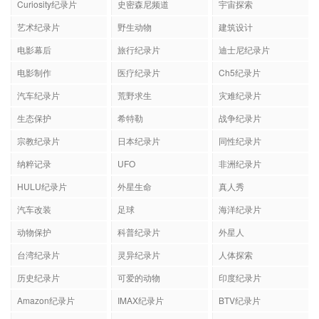
Curiosity纪录片
史密森尼频道
宇宙探索
艺术纪录片
野生动物
建筑设计
电影幕后
旅行纪录片
迪士尼纪录片
电影制作
医疗纪录片
Ch5纪录片
汽车纪录片
荒野求生
灾难纪录片
生态保护
希特勒
战争纪录片
宗教纪录片
日本纪录片
同性纪录片
纳粹记录
UFO
非洲纪录片
HULU纪录片
外星生命
真人秀
汽车改装
足球
海洋纪录片
动物保护
科普纪录片
外星人
台湾纪录片
灵异纪录片
人体探索
历史纪录片
可爱的动物
印度纪录片
Amazon纪录片
IMAX纪录片
BTV纪录片