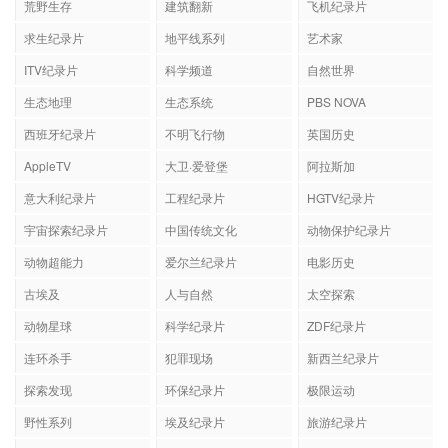
荒野生存
建筑翻新
飞机纪录片
求生纪录片
地平线系列
艺术家
ITV纪录片
科学频道
自然世界
生态地理
生态系统
PBS NOVA
西班牙纪录片
不明飞行物
英国历史
AppleTV
大卫·爱登堡
阿拉斯加
意大利纪录片
工程纪录片
HGTV纪录片
宇宙探索纪录片
中国传统文化
动物保护纪录片
动物超能力
爱尔兰纪录片
电影历史
古埃及
人与自然
太空探索
动物星球
科学纪录片
ZDF纪录片
连环杀手
犯罪现场
新西兰纪录片
探索发现
环保纪录片
极限运动
野性系列
埃及纪录片
旅游纪录片