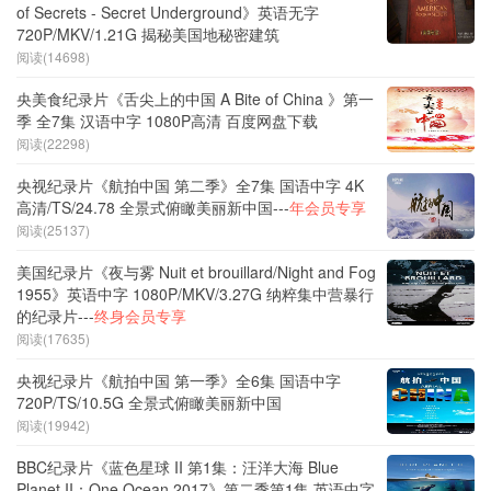
of Secrets - Secret Underground》英语无字
720P/MKV/1.21G 揭秘美国地秘密建筑
阅读(14698)
央美食纪录片《舌尖上的中国 A Bite of China 》第一
季 全7集 汉语中字 1080P高清 百度网盘下载
阅读(22298)
央视纪录片《航拍中国 第二季》全7集 国语中字 4K
高清/TS/24.78 全景式俯瞰美丽新中国---
年会员专享
阅读(25137)
美国纪录片《夜与雾 Nuit et brouillard/Night and Fog
1955》英语中字 1080P/MKV/3.27G 纳粹集中营暴行
的纪录片---
终身会员专享
阅读(17635)
央视纪录片《航拍中国 第一季》全6集 国语中字
720P/TS/10.5G 全景式俯瞰美丽新中国
阅读(19942)
BBC纪录片《蓝色星球 II 第1集：汪洋大海 Blue
Planet II：One Ocean 2017》第二季第1集 英语中字