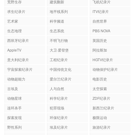
荒野生存
建筑翻新
飞机纪录片
求生纪录片
地平线系列
ITV纪录片
艺术家
科学频道
自然世界
生态地理
生态系统
PBS NOVA
西班牙纪录片
不明飞行物
英国历史
AppleTV
大卫·爱登堡
阿拉斯加
意大利纪录片
工程纪录片
HGTV纪录片
宇宙探索纪录片
中国传统文化
动物保护纪录片
动物超能力
爱尔兰纪录片
电影历史
古埃及
人与自然
太空探索
动物星球
科学纪录片
ZDF纪录片
连环杀手
犯罪现场
新西兰纪录片
探索发现
环保纪录片
极限运动
野性系列
埃及纪录片
旅游纪录片