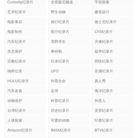
Curiosity纪录片
史密森尼频道
宇宙探索
艺术纪录片
野生动物
建筑设计
电影幕后
旅行纪录片
迪士尼纪录片
电影制作
医疗纪录片
Ch5纪录片
汽车纪录片
荒野求生
灾难纪录片
生态保护
希特勒
战争纪录片
宗教纪录片
日本纪录片
同性纪录片
纳粹记录
UFO
非洲纪录片
HULU纪录片
外星生命
真人秀
汽车改装
足球
海洋纪录片
动物保护
科普纪录片
外星人
台湾纪录片
历史纪录片
灵异纪录片
人体探索
可爱的动物
印度纪录片
Amazon纪录片
IMAX纪录片
BTV纪录片