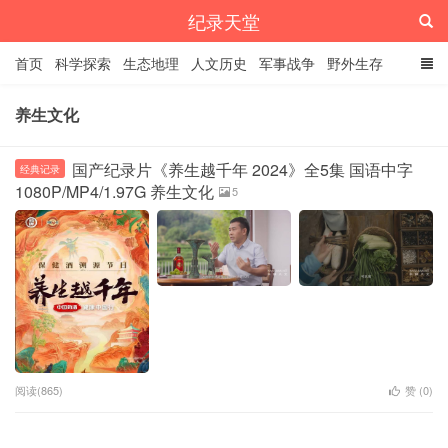
纪录天堂
首页
科学探索
生态地理
人文历史
军事战争
野外生存
经典纪录
4K纪录片
精品资源
养生文化
国产纪录片《养生越千年 2024》全5集 国语中字
经典记录
1080P/MP4/1.97G 养生文化
5
阅读(865)
赞 (
0
)