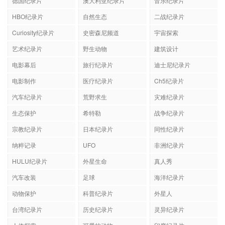
德国纪录片
澳大利亚纪录片
音乐纪录片
HBO纪录片
自然生态
二战纪录片
Curiosity纪录片
史密森尼频道
宇宙探索
艺术纪录片
野生动物
建筑设计
电影幕后
旅行纪录片
迪士尼纪录片
电影制作
医疗纪录片
Ch5纪录片
汽车纪录片
荒野求生
灾难纪录片
生态保护
希特勒
战争纪录片
宗教纪录片
日本纪录片
同性纪录片
纳粹记录
UFO
非洲纪录片
HULU纪录片
外星生命
真人秀
汽车改装
足球
海洋纪录片
动物保护
科普纪录片
外星人
台湾纪录片
历史纪录片
灵异纪录片