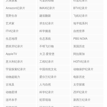
人体探索
可爱的动物
印度纪录片
Amazon纪录片
IMAX纪录片
BTV纪录片
荒野生存
建筑翻新
飞机纪录片
艺术家
求生纪录片
地平线系列
ITV纪录片
科学频道
自然世界
生态地理
生态系统
PBS NOVA
西班牙纪录片
不明飞行物
英国历史
AppleTV
大卫·爱登堡
阿拉斯加
意大利纪录片
工程纪录片
HGTV纪录片
宇宙探索纪录片
中国传统文化
动物保护纪录片
动物超能力
爱尔兰纪录片
电影历史
古埃及
人与自然
太空探索
动物星球
科学纪录片
ZDF纪录片
连环杀手
犯罪现场
新西兰纪录片