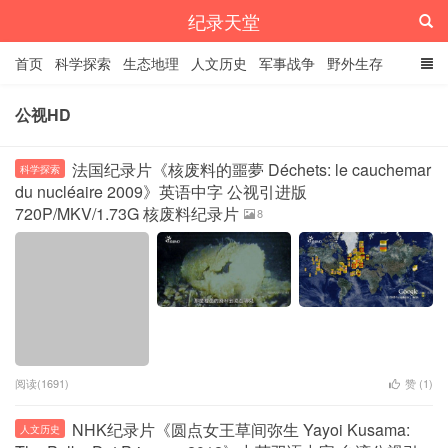
纪录天堂
首页
科学探索
生态地理
人文历史
军事战争
野外生存
经典纪录
4K纪录片
精品资源
公视HD
法国纪录片《核废料的噩夢 Déchets: le cauchemar
科学探索
du nucléaire 2009》英语中字 公视引进版
720P/MKV/1.73G 核废料纪录片
8
阅读(1691)
赞 (
1
)
NHK纪录片《圆点女王草间弥生 Yayoi Kusama:
人文历史