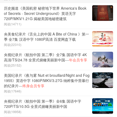
历史频道《美国机密 秘密地下世界 America's Book
of Secrets - Secret Underground》英语无字
720P/MKV/1.21G 揭秘美国地秘密建筑
阅读(14711)
央美食纪录片《舌尖上的中国 A Bite of China 》第一
季 全7集 汉语中字 1080P高清 百度网盘下载
阅读(22310)
央视纪录片《航拍中国 第二季》全7集 国语中字 4K
高清/TS/24.78 全景式俯瞰美丽新中国---
年会员专享
阅读(25152)
美国纪录片《夜与雾 Nuit et brouillard/Night and Fog
1955》英语中字 1080P/MKV/3.27G 纳粹集中营暴行
的纪录片---
终身会员专享
阅读(17646)
央视纪录片《航拍中国 第一季》全6集 国语中字
720P/TS/10.5G 全景式俯瞰美丽新中国
阅读(19958)