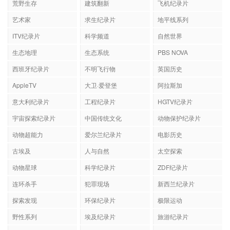
荒野生存
建筑翻新
飞机纪录片
艺术家
求生纪录片
地平线系列
ITV纪录片
科学频道
自然世界
生态地理
生态系统
PBS NOVA
西班牙纪录片
不明飞行物
英国历史
AppleTV
大卫·爱登堡
阿拉斯加
意大利纪录片
工程纪录片
HGTV纪录片
宇宙探索纪录片
中国传统文化
动物保护纪录片
动物超能力
爱尔兰纪录片
电影历史
古埃及
人与自然
太空探索
动物星球
科学纪录片
ZDF纪录片
连环杀手
犯罪现场
新西兰纪录片
探索发现
环保纪录片
极限运动
野性系列
埃及纪录片
旅游纪录片