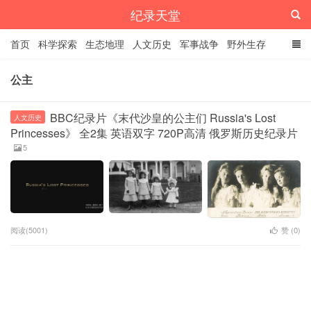
纪录天堂
首页
科学探索
生态地理
人文历史
军事战争
野外生存
经典纪录
4K纪录片
精品资源
公主
BBC纪录片《末代沙皇的公主们 Russia's Lost
人文历史
Princesses》 全2集 英语双字 720P高清 俄罗斯历史纪录片
5
阅读(5001)
赞 (
0
)