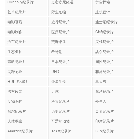
Curiosity纪录片
史密森尼频道
宇宙探索
艺术纪录片
野生动物
建筑设计
电影幕后
旅行纪录片
迪士尼纪录片
电影制作
医疗纪录片
Ch5纪录片
汽车纪录片
荒野求生
灾难纪录片
生态保护
希特勒
战争纪录片
宗教纪录片
日本纪录片
同性纪录片
纳粹记录
UFO
非洲纪录片
HULU纪录片
外星生命
真人秀
汽车改装
足球
海洋纪录片
动物保护
科普纪录片
外星人
台湾纪录片
历史纪录片
灵异纪录片
人体探索
可爱的动物
印度纪录片
Amazon纪录片
IMAX纪录片
BTV纪录片