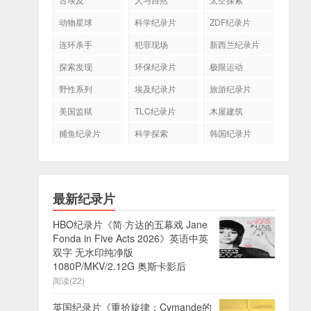
动物星球
科学纪录片
ZDF纪录片
连环杀手
犯罪现场
新西兰纪录片
探索发现
环保纪录片
极限运动
野性系列
埃及纪录片
旅游纪录片
美国监狱
TLC纪录片
木屋建筑
捕鱼纪录片
科学探索
韩国纪录片
最新纪录片
HBO纪录片《简·方达的五幕戏 Jane
Fonda in Five Acts 2026》英语中英
双字 无水印纯净版
1080P/MKV/2.12G 奥斯卡影后
阅读(22)
英国纪录片《重拾旋律：Cymande的