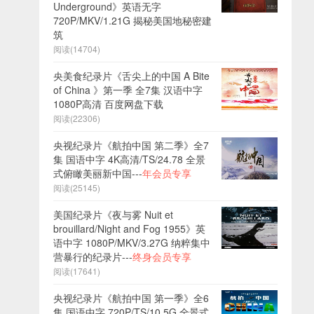
Underground》英语无字
720P/MKV/1.21G 揭秘美国地秘密建
筑
阅读(14704)
央美食纪录片《舌尖上的中国 A Bite
of China 》第一季 全7集 汉语中字
1080P高清 百度网盘下载
阅读(22306)
央视纪录片《航拍中国 第二季》全7
集 国语中字 4K高清/TS/24.78 全景
式俯瞰美丽新中国---
年会员专享
阅读(25145)
美国纪录片《夜与雾 Nuit et
brouillard/Night and Fog 1955》英
语中字 1080P/MKV/3.27G 纳粹集中
营暴行的纪录片---
终身会员专享
阅读(17641)
央视纪录片《航拍中国 第一季》全6
集 国语中字 720P/TS/10.5G 全景式