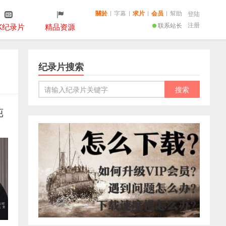
關於
|
字幕
|
求片
|
会员
|
幫助
登陆
注册
联系站长
K纪录片
精品资源
纪录片搜索
纯