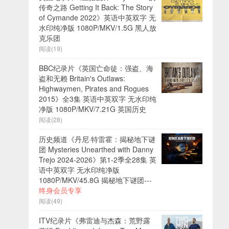
传奇之路 Getting It Back: The Story
of Cymande 2022》英语中英双字 无
水印纯净版 1080P/MKV/1.5G 黑人放
克乐团
阅读(19)
BBC纪录片《英国亡命徒：强盗、海
盗和无赖 Britain's Outlaws:
Highwaymen, Pirates and Rogues
2015》全3集 英语中英双字 无水印纯
净版 1080P/MKV/7.21G 英国历史
阅读(28)
历史频道《丹尼·特雷霍：揭秘地下谜
团 Mysteries Unearthed with Danny
Trejo 2024-2026》第1-2季全28集 英
语中英双字 无水印纯净版
1080P/MKV/45.8G 揭秘地下谜团---
终身会员专享
阅读(49)
ITV纪录片《弗雷迪与杰森：荒野露