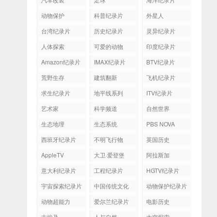
动物保护
科普纪录片
外星人
台湾纪录片
历史纪录片
灵异纪录片
人体探索
可爱的动物
印度纪录片
Amazon纪录片
IMAX纪录片
BTV纪录片
荒野生存
建筑翻新
飞机纪录片
求生纪录片
地平线系列
ITV纪录片
艺术家
科学频道
自然世界
生态地理
生态系统
PBS NOVA
西班牙纪录片
不明飞行物
英国历史
AppleTV
大卫·爱登堡
阿拉斯加
意大利纪录片
工程纪录片
HGTV纪录片
宇宙探索纪录片
中国传统文化
动物保护纪录片
动物超能力
爱尔兰纪录片
电影历史
古埃及
人与自然
太空探索