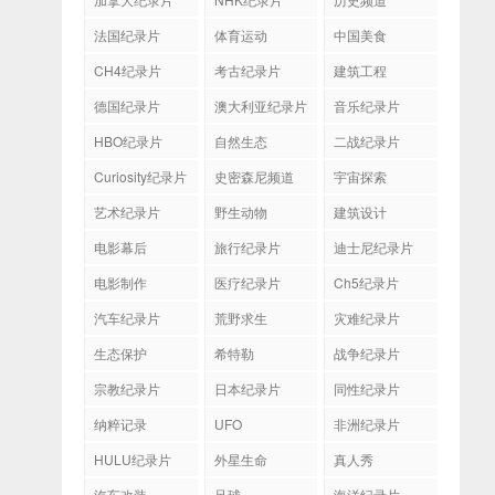
法国纪录片
体育运动
中国美食
CH4纪录片
考古纪录片
建筑工程
德国纪录片
澳大利亚纪录片
音乐纪录片
HBO纪录片
自然生态
二战纪录片
Curiosity纪录片
史密森尼频道
宇宙探索
艺术纪录片
野生动物
建筑设计
电影幕后
旅行纪录片
迪士尼纪录片
电影制作
医疗纪录片
Ch5纪录片
汽车纪录片
荒野求生
灾难纪录片
生态保护
希特勒
战争纪录片
宗教纪录片
日本纪录片
同性纪录片
纳粹记录
UFO
非洲纪录片
HULU纪录片
外星生命
真人秀
汽车改装
足球
海洋纪录片