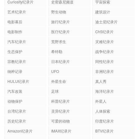
Curiosity纪录片
史密森尼频道
宇宙探索
艺术纪录片
野生动物
建筑设计
电影幕后
旅行纪录片
迪士尼纪录片
电影制作
医疗纪录片
Ch5纪录片
汽车纪录片
荒野求生
灾难纪录片
生态保护
希特勒
战争纪录片
宗教纪录片
日本纪录片
同性纪录片
纳粹记录
UFO
非洲纪录片
HULU纪录片
外星生命
真人秀
汽车改装
足球
海洋纪录片
动物保护
科普纪录片
外星人
台湾纪录片
灵异纪录片
人体探索
历史纪录片
可爱的动物
印度纪录片
Amazon纪录片
IMAX纪录片
BTV纪录片