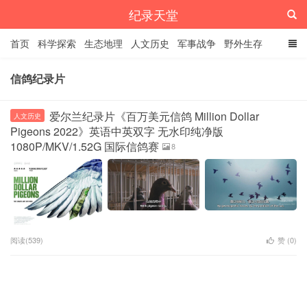
纪录天堂
首页
科学探索
生态地理
人文历史
军事战争
野外生存
经典纪录
4K纪录片
精品资源
信鸽纪录片
爱尔兰纪录片《百万美元信鸽 Million Dollar
人文历史
Pigeons 2022》英语中英双字 无水印纯净版
1080P/MKV/1.52G 国际信鸽赛
8
阅读(539)
赞 (
0
)