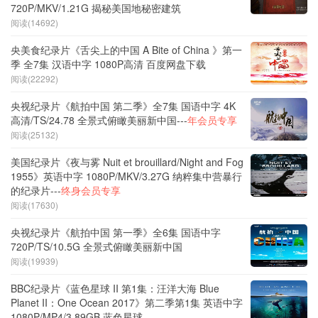
720P/MKV/1.21G 揭秘美国地秘密建筑
阅读(14692)
央美食纪录片《舌尖上的中国 A Bite of China 》第一
季 全7集 汉语中字 1080P高清 百度网盘下载
阅读(22292)
央视纪录片《航拍中国 第二季》全7集 国语中字 4K
高清/TS/24.78 全景式俯瞰美丽新中国---
年会员专享
阅读(25132)
美国纪录片《夜与雾 Nuit et brouillard/Night and Fog
1955》英语中字 1080P/MKV/3.27G 纳粹集中营暴行
的纪录片---
终身会员专享
阅读(17630)
央视纪录片《航拍中国 第一季》全6集 国语中字
720P/TS/10.5G 全景式俯瞰美丽新中国
阅读(19939)
BBC纪录片《蓝色星球 II 第1集：汪洋大海 Blue
Planet II：One Ocean 2017》第二季第1集 英语中字
1080P/MP4/3.89GB 蓝色星球