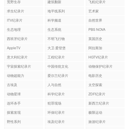
荒野生存
建筑翻新
飞机纪录片
求生纪录片
地平线系列
艺术家
ITV纪录片
科学频道
自然世界
生态地理
生态系统
PBS NOVA
西班牙纪录片
不明飞行物
英国历史
AppleTV
大卫·爱登堡
阿拉斯加
意大利纪录片
工程纪录片
HGTV纪录片
宇宙探索纪录片
中国传统文化
动物保护纪录片
动物超能力
爱尔兰纪录片
电影历史
古埃及
人与自然
太空探索
动物星球
科学纪录片
ZDF纪录片
连环杀手
犯罪现场
新西兰纪录片
探索发现
环保纪录片
极限运动
野性系列
埃及纪录片
旅游纪录片