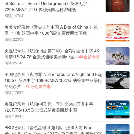
of Secrets - Secret Underground》英语无字
720P/MKV/1.21G 揭秘美国地秘密建筑
阅读(14704)
央美食纪录片《舌尖上的中国 A Bite of China 》第一
季 全7集 汉语中字 1080P高清 百度网盘下载
阅读(22303)
央视纪录片《航拍中国 第二季》全7集 国语中字 4K
高清/TS/24.78 全景式俯瞰美丽新中国---
年会员专享
阅读(25142)
美国纪录片《夜与雾 Nuit et brouillard/Night and Fog
1955》英语中字 1080P/MKV/3.27G 纳粹集中营暴行
的纪录片---
终身会员专享
阅读(17637)
央视纪录片《航拍中国 第一季》全6集 国语中字
720P/TS/10.5G 全景式俯瞰美丽新中国
阅读(19947)
BBC纪录片《蓝色星球 II 第1集：汪洋大海 Blue
Planet II：One Ocean 2017》第二季第1集 英语中字