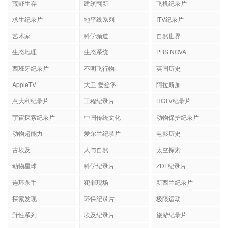
荒野生存
建筑翻新
飞机纪录片
求生纪录片
地平线系列
ITV纪录片
艺术家
科学频道
自然世界
生态地理
生态系统
PBS NOVA
西班牙纪录片
不明飞行物
英国历史
AppleTV
大卫·爱登堡
阿拉斯加
意大利纪录片
工程纪录片
HGTV纪录片
宇宙探索纪录片
中国传统文化
动物保护纪录片
动物超能力
爱尔兰纪录片
电影历史
古埃及
人与自然
太空探索
动物星球
科学纪录片
ZDF纪录片
连环杀手
犯罪现场
新西兰纪录片
探索发现
环保纪录片
极限运动
野性系列
埃及纪录片
旅游纪录片