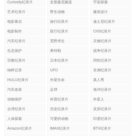
Curiosity纪录片
史密森尼频道
宇宙探索
艺术纪录片
野生动物
建筑设计
电影幕后
旅行纪录片
迪士尼纪录片
电影制作
医疗纪录片
Ch5纪录片
汽车纪录片
荒野求生
灾难纪录片
生态保护
希特勒
战争纪录片
宗教纪录片
日本纪录片
同性纪录片
纳粹记录
UFO
非洲纪录片
HULU纪录片
外星生命
真人秀
汽车改装
足球
海洋纪录片
动物保护
科普纪录片
外星人
台湾纪录片
历史纪录片
灵异纪录片
人体探索
可爱的动物
印度纪录片
Amazon纪录片
IMAX纪录片
BTV纪录片