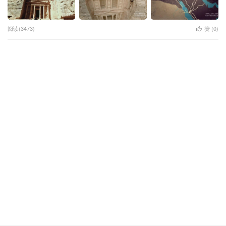
阅读(3473)
赞 (
0
)