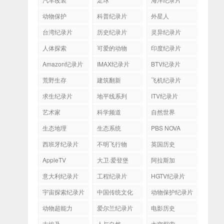
动物保护
科普纪录片
外星人
台湾纪录片
历史纪录片
灵异纪录片
人体探索
可爱的动物
印度纪录片
Amazon纪录片
IMAX纪录片
BTV纪录片
荒野生存
建筑翻新
飞机纪录片
求生纪录片
地平线系列
ITV纪录片
艺术家
科学频道
自然世界
生态地理
生态系统
PBS NOVA
西班牙纪录片
不明飞行物
英国历史
AppleTV
大卫·爱登堡
阿拉斯加
意大利纪录片
工程纪录片
HGTV纪录片
宇宙探索纪录片
中国传统文化
动物保护纪录片
动物超能力
爱尔兰纪录片
电影历史
古埃及
人与自然
太空探索