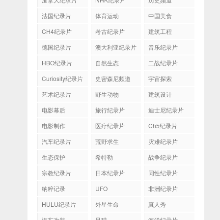
法国纪录片
体育运动
中国美食
CH4纪录片
考古纪录片
建筑工程
德国纪录片
澳大利亚纪录片
音乐纪录片
HBO纪录片
自然生态
二战纪录片
Curiosity纪录片
史密森尼频道
宇宙探索
艺术纪录片
野生动物
建筑设计
电影幕后
旅行纪录片
迪士尼纪录片
电影制作
医疗纪录片
Ch5纪录片
汽车纪录片
荒野求生
灾难纪录片
生态保护
希特勒
战争纪录片
宗教纪录片
日本纪录片
同性纪录片
纳粹记录
UFO
非洲纪录片
HULU纪录片
外星生命
真人秀
汽车改装
足球
海洋纪录片