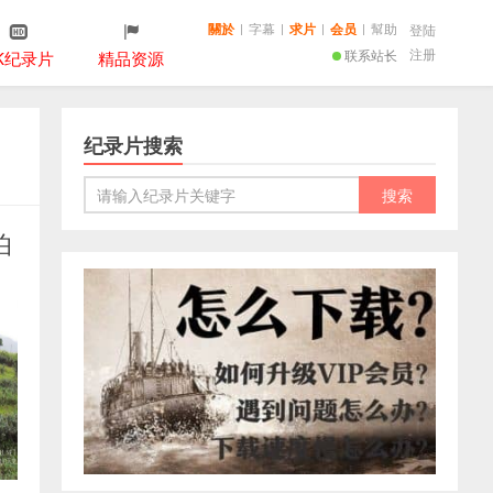
關於
|
字幕
|
求片
|
会员
|
幫助
登陆
注册
联系站长
K纪录片
精品资源
纪录片搜索
伯