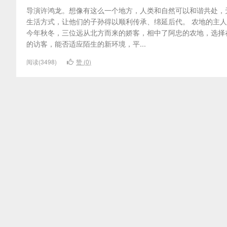
导演许鸿龙。想像有这么一个地方，人类和自然可以和谐共处，
生活方式，让他们的子孙得以顺利传承、绵延后代。 农地的主
今年秋冬，三位远从北方而来的娇客，相中了阿忠的农地，选择
的访客，能否适应陌生的新环境，平...
阅读(3498)
赞 (
0
)