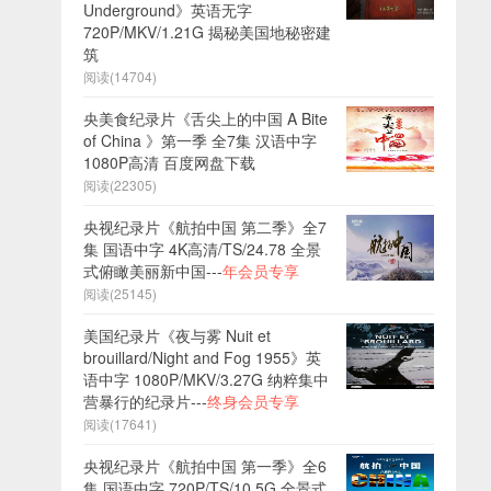
Underground》英语无字
720P/MKV/1.21G 揭秘美国地秘密建
筑
阅读(14704)
央美食纪录片《舌尖上的中国 A Bite
of China 》第一季 全7集 汉语中字
1080P高清 百度网盘下载
阅读(22305)
央视纪录片《航拍中国 第二季》全7
集 国语中字 4K高清/TS/24.78 全景
式俯瞰美丽新中国---
年会员专享
阅读(25145)
美国纪录片《夜与雾 Nuit et
brouillard/Night and Fog 1955》英
语中字 1080P/MKV/3.27G 纳粹集中
营暴行的纪录片---
终身会员专享
阅读(17641)
央视纪录片《航拍中国 第一季》全6
集 国语中字 720P/TS/10.5G 全景式