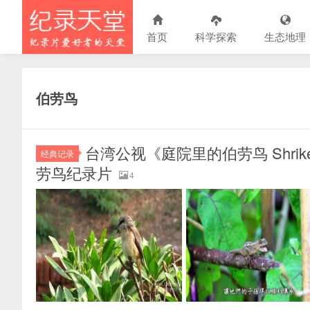
首页
科学探索
生态地理
伯劳鸟
台湾公视《庭院里的伯劳鸟 Shrike I
经典记录
劳鸟纪录片
4