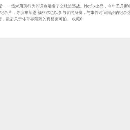
一场对用药行为的调查引发了全球追逐战。Netflix出品，今年圣丹斯
的纪录片，导演布莱恩·福格尔也以参与者的身份，与事件时间同步的纪录
府，最后关于体育界禁药的真相更可怕。 收藏0