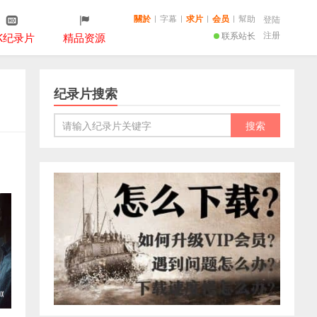
關於
|
字幕
|
求片
|
会员
|
幫助
登陆
注册
联系站长
K纪录片
精品资源
纪录片搜索