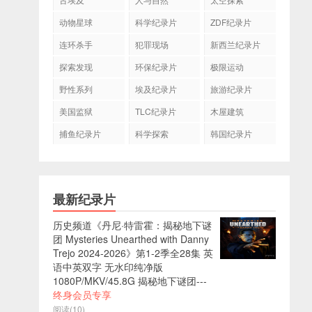
动物星球
科学纪录片
ZDF纪录片
连环杀手
犯罪现场
新西兰纪录片
探索发现
环保纪录片
极限运动
野性系列
埃及纪录片
旅游纪录片
美国监狱
TLC纪录片
木屋建筑
捕鱼纪录片
科学探索
韩国纪录片
最新纪录片
历史频道《丹尼·特雷霍：揭秘地下谜
团 Mysteries Unearthed with Danny
Trejo 2024-2026》第1-2季全28集 英
语中英双字 无水印纯净版
1080P/MKV/45.8G 揭秘地下谜团---
终身会员专享
阅读(10)