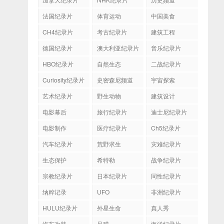
法国纪录片
体育运动
中国美食
CH4纪录片
考古纪录片
建筑工程
德国纪录片
澳大利亚纪录片
音乐纪录片
HBO纪录片
自然生态
二战纪录片
Curiosity纪录片
史密森尼频道
宇宙探索
艺术纪录片
野生动物
建筑设计
电影幕后
旅行纪录片
迪士尼纪录片
电影制作
医疗纪录片
Ch5纪录片
汽车纪录片
荒野求生
灾难纪录片
生态保护
希特勒
战争纪录片
宗教纪录片
日本纪录片
同性纪录片
纳粹记录
UFO
非洲纪录片
HULU纪录片
外星生命
真人秀
汽车改装
足球
海洋纪录片