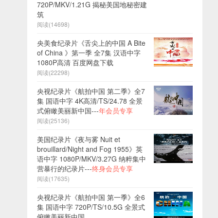
720P/MKV/1.21G 揭秘美国地秘密建
筑
阅读(14698)
央美食纪录片《舌尖上的中国 A Bite
of China 》第一季 全7集 汉语中字
1080P高清 百度网盘下载
阅读(22298)
央视纪录片《航拍中国 第二季》全7
集 国语中字 4K高清/TS/24.78 全景
式俯瞰美丽新中国---
年会员专享
阅读(25136)
美国纪录片《夜与雾 Nuit et
brouillard/Night and Fog 1955》英
语中字 1080P/MKV/3.27G 纳粹集中
营暴行的纪录片---
终身会员专享
阅读(17635)
央视纪录片《航拍中国 第一季》全6
集 国语中字 720P/TS/10.5G 全景式
俯瞰美丽新中国