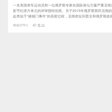
一名美国单车运动员和一位俄罗斯专家在国际体坛引爆严重丑闻后，
影节纪录片单元的评审团特别奖。关于2015年俄罗斯禁药丑闻
起类似于“棱镜门事件”的高密过程，丑闻牵扯到普京和俄罗斯政
阅读(3761)
赞 (
0
)