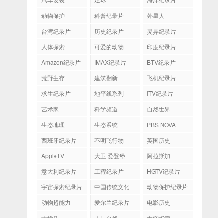
动物保护
科普纪录片
外星人
台湾纪录片
历史纪录片
灵异纪录片
人体探索
可爱的动物
印度纪录片
Amazon纪录片
IMAX纪录片
BTV纪录片
荒野生存
建筑翻新
飞机纪录片
求生纪录片
地平线系列
ITV纪录片
艺术家
科学频道
自然世界
生态地理
生态系统
PBS NOVA
西班牙纪录片
不明飞行物
英国历史
AppleTV
大卫·爱登堡
阿拉斯加
意大利纪录片
工程纪录片
HGTV纪录片
宇宙探索纪录片
中国传统文化
动物保护纪录片
动物超能力
爱尔兰纪录片
电影历史
古埃及
人与自然
太空探索