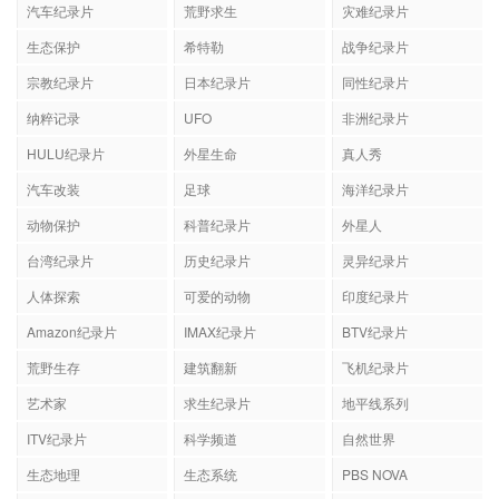
汽车纪录片
荒野求生
灾难纪录片
生态保护
希特勒
战争纪录片
宗教纪录片
日本纪录片
同性纪录片
纳粹记录
UFO
非洲纪录片
HULU纪录片
外星生命
真人秀
汽车改装
足球
海洋纪录片
动物保护
科普纪录片
外星人
台湾纪录片
历史纪录片
灵异纪录片
人体探索
可爱的动物
印度纪录片
Amazon纪录片
IMAX纪录片
BTV纪录片
荒野生存
建筑翻新
飞机纪录片
艺术家
求生纪录片
地平线系列
ITV纪录片
科学频道
自然世界
生态地理
生态系统
PBS NOVA