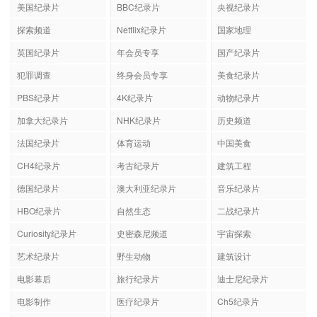
美国纪录片
BBC纪录片
央视纪录片
探索频道
Netflix纪录片
国家地理
英国纪录片
年会员专享
国产纪录片
犯罪调查
终身会员专享
美食纪录片
PBS纪录片
4K纪录片
动物纪录片
加拿大纪录片
NHK纪录片
历史频道
法国纪录片
体育运动
中国美食
CH4纪录片
考古纪录片
建筑工程
德国纪录片
澳大利亚纪录片
音乐纪录片
HBO纪录片
自然生态
二战纪录片
Curiosity纪录片
史密森尼频道
宇宙探索
艺术纪录片
野生动物
建筑设计
电影幕后
旅行纪录片
迪士尼纪录片
电影制作
医疗纪录片
Ch5纪录片