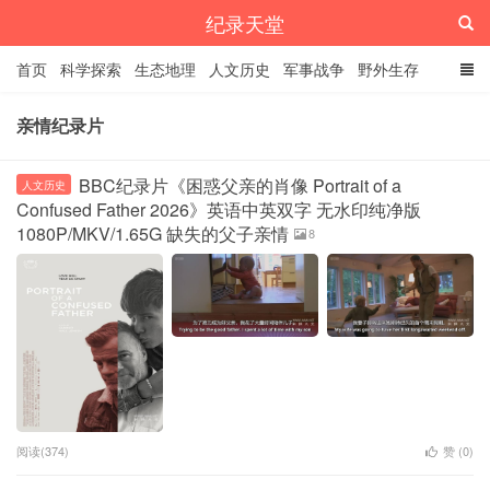
纪录天堂
首页
科学探索
生态地理
人文历史
军事战争
野外生存
经典纪录
4K纪录片
精品资源
亲情纪录片
BBC纪录片《困惑父亲的肖像 Portrait of a
人文历史
Confused Father 2026》英语中英双字 无水印纯净版
1080P/MKV/1.65G 缺失的父子亲情
8
阅读(374)
赞 (
0
)