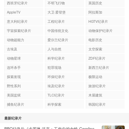
西班牙纪录片
不明飞行物
英国历史
AppleTV
大卫·爱登堡
阿拉斯加
意大利纪录片
工程纪录片
HGTV纪录片
宇宙探索纪录片
中国传统文化
动物保护纪录片
动物超能力
爱尔兰纪录片
电影历史
古埃及
人与自然
太空探索
动物星球
科学纪录片
ZDF纪录片
连环杀手
犯罪现场
新西兰纪录片
探索发现
环保纪录片
极限运动
野性系列
埃及纪录片
旅游纪录片
美国监狱
TLC纪录片
木屋建筑
捕鱼纪录片
科学探索
韩国纪录片
最新纪录片
BBC纪录片《卡罗琳·沃克：工作中的女性 Caroline