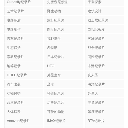
Curiosity纪录片
史密森尼频道
宇宙探索
艺术纪录片
野生动物
建筑设计
电影幕后
旅行纪录片
迪士尼纪录片
电影制作
医疗纪录片
Ch5纪录片
汽车纪录片
荒野求生
灾难纪录片
生态保护
希特勒
战争纪录片
宗教纪录片
日本纪录片
同性纪录片
纳粹记录
UFO
非洲纪录片
HULU纪录片
外星生命
真人秀
汽车改装
足球
海洋纪录片
动物保护
科普纪录片
外星人
台湾纪录片
历史纪录片
灵异纪录片
人体探索
可爱的动物
印度纪录片
Amazon纪录片
IMAX纪录片
BTV纪录片