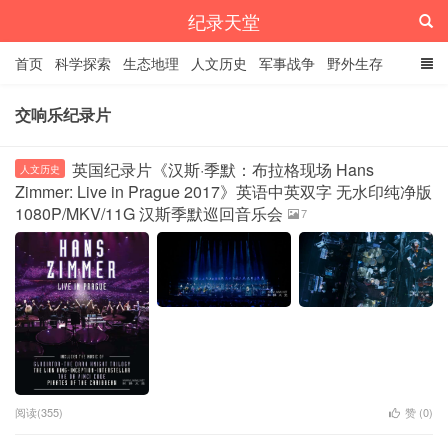
纪录天堂
首页
科学探索
生态地理
人文历史
军事战争
野外生存
经典纪录
4K纪录片
精品资源
交响乐纪录片
英国纪录片《汉斯·季默：布拉格现场 Hans
人文历史
Zimmer: Live in Prague 2017》英语中英双字 无水印纯净版
1080P/MKV/11G 汉斯季默巡回音乐会
7
阅读(355)
赞 (
0
)