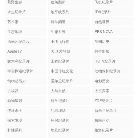
荒野生存
建筑翻新
飞机纪录片
求生纪录片
地平线系列
ITV纪录片
艺术家
科学频道
自然世界
生态地理
生态系统
PBS NOVA
西班牙纪录片
不明飞行物
英国历史
AppleTV
大卫·爱登堡
阿拉斯加
意大利纪录片
工程纪录片
HGTV纪录片
宇宙探索纪录片
中国传统文化
动物保护纪录片
动物超能力
爱尔兰纪录片
电影历史
古埃及
人与自然
太空探索
动物星球
科学纪录片
ZDF纪录片
连环杀手
犯罪现场
新西兰纪录片
探索发现
环保纪录片
极限运动
野性系列
埃及纪录片
旅游纪录片