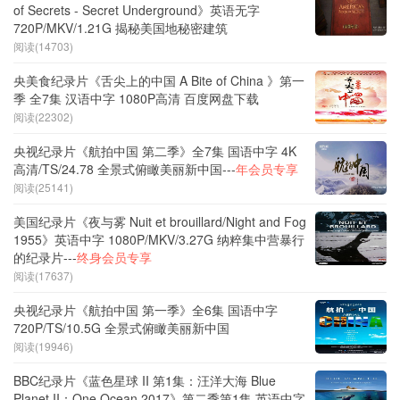
of Secrets - Secret Underground》英语无字
720P/MKV/1.21G 揭秘美国地秘密建筑
阅读(14703)
央美食纪录片《舌尖上的中国 A Bite of China 》第一
季 全7集 汉语中字 1080P高清 百度网盘下载
阅读(22302)
央视纪录片《航拍中国 第二季》全7集 国语中字 4K
高清/TS/24.78 全景式俯瞰美丽新中国---
年会员专享
阅读(25141)
美国纪录片《夜与雾 Nuit et brouillard/Night and Fog
1955》英语中字 1080P/MKV/3.27G 纳粹集中营暴行
的纪录片---
终身会员专享
阅读(17637)
央视纪录片《航拍中国 第一季》全6集 国语中字
720P/TS/10.5G 全景式俯瞰美丽新中国
阅读(19946)
BBC纪录片《蓝色星球 II 第1集：汪洋大海 Blue
Planet II：One Ocean 2017》第二季第1集 英语中字