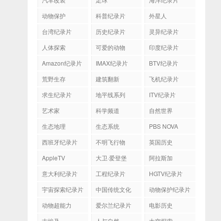
动物保护
科普纪录片
外星人
台湾纪录片
历史纪录片
灵异纪录片
人体探索
可爱的动物
印度纪录片
Amazon纪录片
IMAX纪录片
BTV纪录片
荒野生存
建筑翻新
飞机纪录片
求生纪录片
地平线系列
ITV纪录片
艺术家
科学频道
自然世界
生态地理
生态系统
PBS NOVA
西班牙纪录片
不明飞行物
英国历史
AppleTV
大卫·爱登堡
阿拉斯加
意大利纪录片
工程纪录片
HGTV纪录片
宇宙探索纪录片
中国传统文化
动物保护纪录片
动物超能力
爱尔兰纪录片
电影历史
古埃及
人与自然
太空探索