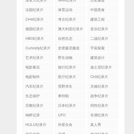
法国纪录片
体育运动
中国美食
CH4纪录片
考古纪录片
建筑工程
德国纪录片
澳大利亚纪录片
音乐纪录片
HBO纪录片
自然生态
二战纪录片
Curiosity纪录片
史密森尼频道
宇宙探索
艺术纪录片
野生动物
建筑设计
电影幕后
旅行纪录片
迪士尼纪录片
电影制作
医疗纪录片
Ch5纪录片
汽车纪录片
荒野求生
灾难纪录片
生态保护
希特勒
战争纪录片
宗教纪录片
日本纪录片
同性纪录片
纳粹记录
UFO
非洲纪录片
HULU纪录片
外星生命
真人秀
汽车改装
足球
海洋纪录片