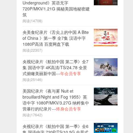
Underground》英语无字
720P/MKV/1.21G 揭秘美国地秘密建
筑
阅读(14708)
央美食纪录片《舌尖上的中国 A Bite
of China 》第一季 全7集 汉语中字
1080P高清 百度网盘下载
阅读(22307)
央视纪录片《航拍中国 第二季》全7
集 国语中字 4K高清/TS/24.78 全景
式俯瞰美丽新中国---
年会员专享
阅读(25146)
美国纪录片《夜与雾 Nuit et
brouillard/Night and Fog 1955》英
语中字 1080P/MKV/3.27G 纳粹集中
营暴行的纪录片---
终身会员专享
阅读(17642)
央视纪录片《航拍中国 第一季》全6
集 国语中字 720P/TS/10.5G 全景式