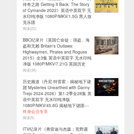
传奇之路 Getting It Back: The Story
of Cymande 2022》英语中英双字 无
水印纯净版 1080P/MKV/1.5G 黑人放
克乐团
阅读(22)
BBC纪录片《英国亡命徒：强盗、海
盗和无赖 Britain's Outlaws:
Highwaymen, Pirates and Rogues
2015》全3集 英语中英双字 无水印纯
净版 1080P/MKV/7.21G 英国历史
阅读(36)
历史频道《丹尼·特雷霍：揭秘地下谜
团 Mysteries Unearthed with Danny
Trejo 2024-2026》第1-2季全28集 英
语中英双字 无水印纯净版
1080P/MKV/45.8G 揭秘地下谜团---
终身会员专享
阅读(5)
ITV纪录片《弗雷迪与杰森：荒野露