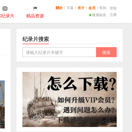
關於
|
字幕
|
求片
|
会员
|
幫助
登陆
注册
联系站长
K纪录片
精品资源
纪录片搜索