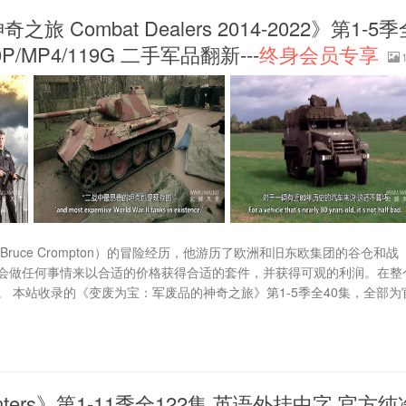
ombat Dealers 2014-2022》第1-5季
/MP4/119G 二手军品翻新---
终身会员专享
uce Crompton）的冒险经历，他游历了欧洲和旧东欧集团的谷仓和战
会做任何事情来以合适的价格获得合适的套件，并获得可观的利润。在整
 本站收录的《变废为宝：军废品的神奇之旅》第1-5季全40集，全部为
nters》第1-11季全122集 英语外挂中字 官方纯