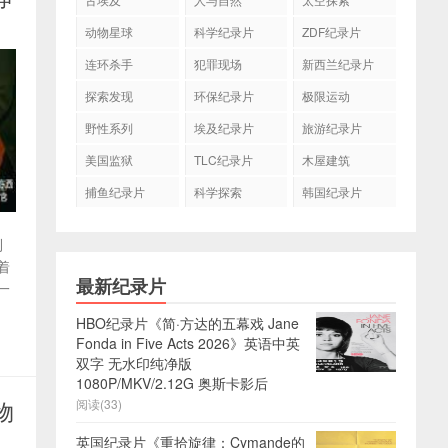
动物星球
科学纪录片
ZDF纪录片
连环杀手
犯罪现场
新西兰纪录片
探索发现
环保纪录片
极限运动
野性系列
埃及纪录片
旅游纪录片
美国监狱
TLC纪录片
木屋建筑
捕鱼纪录片
科学探索
韩国纪录片
利
着
最新纪录片
一
HBO纪录片《简·方达的五幕戏 Jane
Fonda in Five Acts 2026》英语中英
双字 无水印纯净版
1080P/MKV/2.12G 奥斯卡影后
阅读(33)
物
英国纪录片《重拾旋律：Cymande的