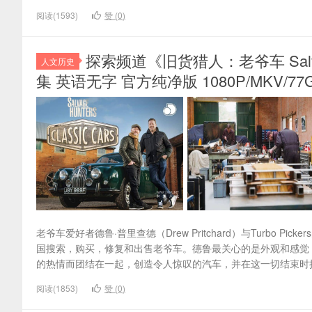
阅读(1593)
赞 (
0
)
探索频道《旧货猎人：老爷车 Salvage H
人文历史
集 英语无字 官方纯净版 1080P/MKV/77
老爷车爱好者德鲁·普里查德（Drew Pritchard）与Turbo Pi
国搜索，购买，修复和出售老爷车。德鲁最关心的是外观和感觉
的热情而团结在一起，创造令人惊叹的汽车，并在这一切结束时扭转局面
阅读(1853)
赞 (
0
)