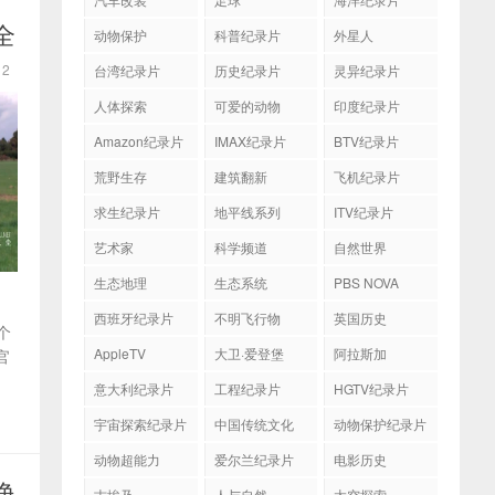
全
动物保护
科普纪录片
外星人
12
台湾纪录片
历史纪录片
灵异纪录片
人体探索
可爱的动物
印度纪录片
Amazon纪录片
IMAX纪录片
BTV纪录片
荒野生存
建筑翻新
飞机纪录片
求生纪录片
地平线系列
ITV纪录片
艺术家
科学频道
自然世界
生态地理
生态系统
PBS NOVA
西班牙纪录片
不明飞行物
英国历史
个
AppleTV
大卫·爱登堡
阿拉斯加
官
意大利纪录片
工程纪录片
HGTV纪录片
宇宙探索纪录片
中国传统文化
动物保护纪录片
动物超能力
爱尔兰纪录片
电影历史
净
古埃及
人与自然
太空探索