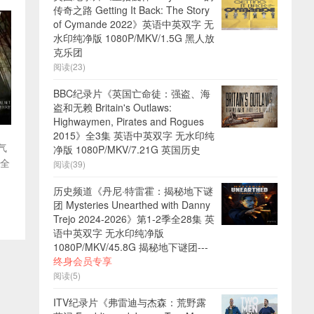
传奇之路 Getting It Back: The Story
of Cymande 2022》英语中英双字 无
水印纯净版 1080P/MKV/1.5G 黑人放
克乐团
阅读(23)
BBC纪录片《英国亡命徒：强盗、海
盗和无赖 Britain's Outlaws:
Highwaymen, Pirates and Rogues
2015》全3集 英语中英双字 无水印纯
气
净版 1080P/MKV/7.21G 英国历史
卖全
阅读(39)
、
历史频道《丹尼·特雷霍：揭秘地下谜
团 Mysteries Unearthed with Danny
Trejo 2024-2026》第1-2季全28集 英
语中英双字 无水印纯净版
1080P/MKV/45.8G 揭秘地下谜团---
终身会员专享
阅读(5)
ITV纪录片《弗雷迪与杰森：荒野露