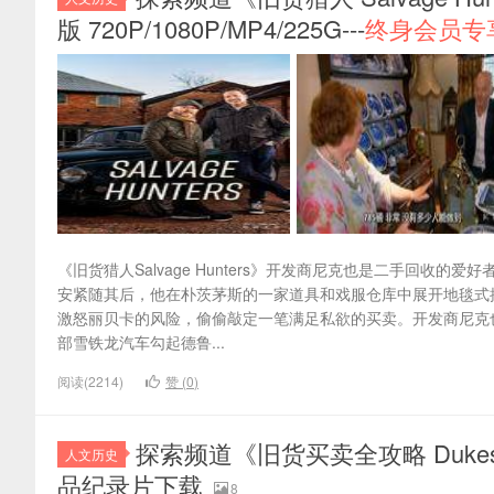
版 720P/1080P/MP4/225G---
终身会员专
《旧货猎人Salvage Hunters》开发商尼克也是二手回
安紧随其后，他在朴茨茅斯的一家道具和戏服仓库中展开地毯式
激怒丽贝卡的风险，偷偷敲定一笔满足私欲的买卖。开发商尼克
部雪铁龙汽车勾起德鲁...
阅读(2214)
赞 (
0
)
探索频道《旧货买卖全攻略 Dukes O
人文历史
品纪录片下载
8