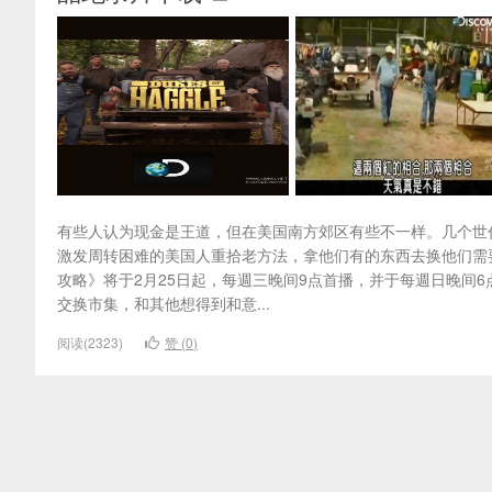
有些人认为现金是王道，但在美国南方郊区有些不一样。几个世
激发周转困难的美国人重拾老方法，拿他们有的东西去换他们需
攻略》将于2月25日起，每週三晚间9点首播，并于每週日晚间
交换市集，和其他想得到和意...
阅读(2323)
赞 (
0
)