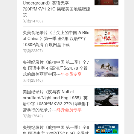
Underground》英语无字
720P/MKV/1.21G 揭秘美国地秘密建
筑
阅读(14708)
央美食纪录片《舌尖上的中国 A Bite
of China 》第一季 全7集 汉语中字
1080P高清 百度网盘下载
阅读(22307)
央视纪录片《航拍中国 第二季》全7
集 国语中字 4K高清/TS/24.78 全景
式俯瞰美丽新中国---
年会员专享
阅读(25146)
美国纪录片《夜与雾 Nuit et
brouillard/Night and Fog 1955》英
语中字 1080P/MKV/3.27G 纳粹集中
营暴行的纪录片---
终身会员专享
阅读(17642)
央视纪录片《航拍中国 第一季》全6
集 国语中字 720P/TS/10.5G 全景式