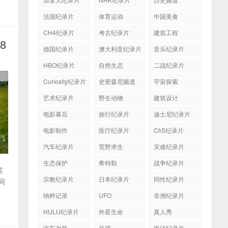
法国纪录片
体育运动
中国美食
CH4纪录片
考古纪录片
建筑工程
8
德国纪录片
澳大利亚纪录片
音乐纪录片
HBO纪录片
自然生态
二战纪录片
Curiosity纪录片
史密森尼频道
宇宙探索
艺术纪录片
野生动物
建筑设计
电影幕后
旅行纪录片
迪士尼纪录片
电影制作
医疗纪录片
Ch5纪录片
汽车纪录片
荒野求生
灾难纪录片
生态保护
希特勒
战争纪录片
英
宗教纪录片
日本纪录片
同性纪录片
同
纳粹记录
UFO
非洲纪录片
HULU纪录片
外星生命
真人秀
汽车改装
足球
海洋纪录片