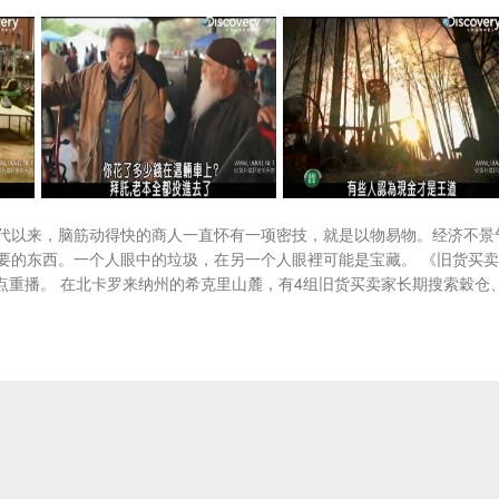
代以来，脑筋动得快的商人一直怀有一项密技，就是以物易物。经济不景
要的东西。一个人眼中的垃圾，在另一个人眼裡可能是宝藏。 《旧货买
6点重播。 在北卡罗来纳州的希克里山麓，有4组旧货买卖家长期搜索穀仓