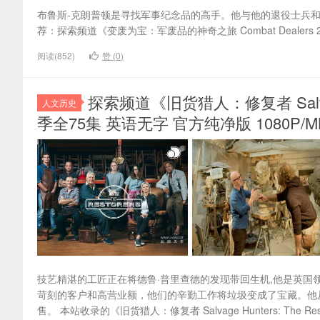
布鲁斯-克朗普顿是寻找军事纪念品的高手。他与他的退役士兵
荐：探索频道《变废为宝：军废品的神奇之旅 Combat Dealers 2
阅读(852)
赞 (
0
)
探索频道《旧货猎人：修复者 Salvage Hu
人文历史
季全75集 英语无字 官方纯净版 1080P/MK
技艺精湛的工匠正在将德鲁·普里查德的发现带回生机,他是英
苛刻的客户和高营业额，他们的辛勤工作将垃圾变成了宝藏。他
售。 本站收录的《旧货猎人：修复者 Salvage Hunters: The R