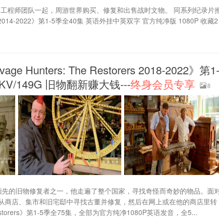
和工程师团队一起，周游世界购买、修复和出售战时文物。 同系列纪录片
014-2022》第1-5季全40集 英语外挂中英双字 官方纯净版 1080P 收藏2
nters: The Restorers 2018-2022》第1-
V/149G 旧物翻新赚大钱---
终身会员专享
8
国领先的旧物修复者之一，他走遍了整个国家，寻找奇怪而奇妙的物品。面
从商店、集市和旧宅邸中寻找古董并修复，然后在网上或在他的商店里转
estorers》第1-5季全75集，全部为官方纯净1080P英语发音，全5...