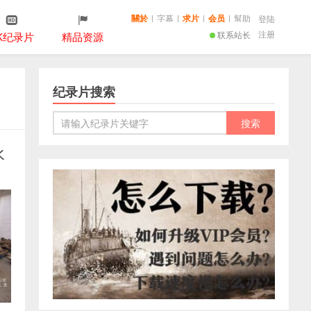
關於
|
字幕
|
求片
|
会员
|
幫助
登陆
注册
联系站长
K纪录片
精品资源
纪录片搜索
水