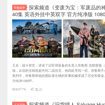
探索频道《变废为宝：军废品的神奇之旅 C
军械战争
40集 英语外挂中英双字 官方纯净版 1080P
又名：战斗荷官；讲述了旧军用装备的生意人布鲁斯·克朗普顿（Br
场，从旧的无线电套件到二战坦克，他四处寻找一切。布鲁斯不
系列中，布鲁斯和他的团队将生锈的军事机械变成了历史和黄金。
方纯净1080P...
阅读(9776)
赞 (
7
)
探索频道《旧货猎人 Salvage Hu
人文历史