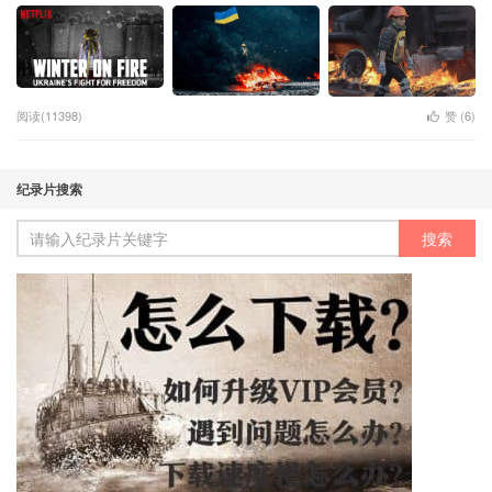
阅读(11398)
赞 (
6
)
纪录片搜索