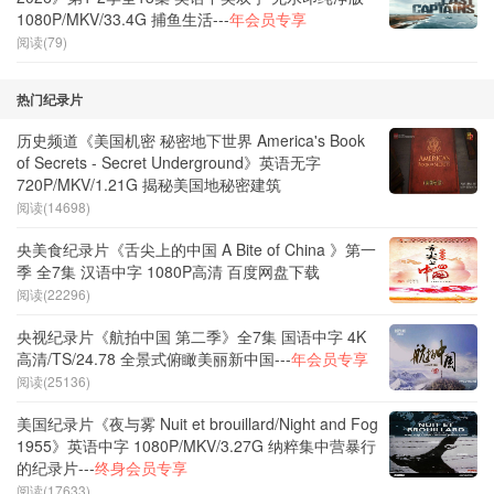
1080P/MKV/33.4G 捕鱼生活---
年会员专享
阅读(79)
热门纪录片
历史频道《美国机密 秘密地下世界 America's Book
of Secrets - Secret Underground》英语无字
720P/MKV/1.21G 揭秘美国地秘密建筑
阅读(14698)
央美食纪录片《舌尖上的中国 A Bite of China 》第一
季 全7集 汉语中字 1080P高清 百度网盘下载
阅读(22296)
央视纪录片《航拍中国 第二季》全7集 国语中字 4K
高清/TS/24.78 全景式俯瞰美丽新中国---
年会员专享
阅读(25136)
美国纪录片《夜与雾 Nuit et brouillard/Night and Fog
1955》英语中字 1080P/MKV/3.27G 纳粹集中营暴行
的纪录片---
终身会员专享
阅读(17633)