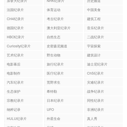
加拿大纪录片
NHK纪录片
历史频道
法国纪录片
体育运动
中国美食
CH4纪录片
考古纪录片
建筑工程
德国纪录片
澳大利亚纪录片
音乐纪录片
HBO纪录片
自然生态
二战纪录片
Curiosity纪录片
史密森尼频道
宇宙探索
艺术纪录片
野生动物
建筑设计
电影幕后
旅行纪录片
迪士尼纪录片
电影制作
医疗纪录片
Ch5纪录片
汽车纪录片
荒野求生
灾难纪录片
生态保护
希特勒
战争纪录片
宗教纪录片
日本纪录片
同性纪录片
纳粹记录
UFO
非洲纪录片
HULU纪录片
外星生命
真人秀