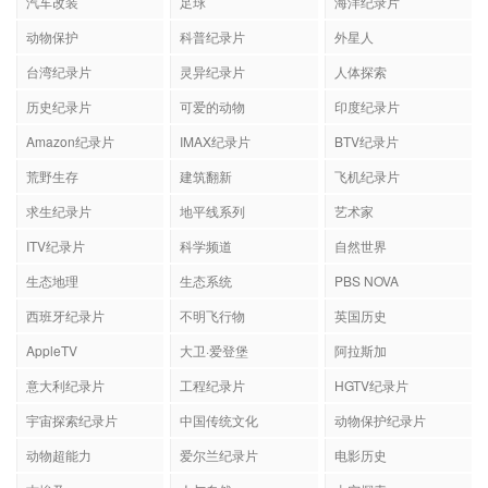
汽车改装
足球
海洋纪录片
动物保护
科普纪录片
外星人
台湾纪录片
灵异纪录片
人体探索
历史纪录片
可爱的动物
印度纪录片
Amazon纪录片
IMAX纪录片
BTV纪录片
荒野生存
建筑翻新
飞机纪录片
求生纪录片
地平线系列
艺术家
ITV纪录片
科学频道
自然世界
生态地理
生态系统
PBS NOVA
西班牙纪录片
不明飞行物
英国历史
AppleTV
大卫·爱登堡
阿拉斯加
意大利纪录片
工程纪录片
HGTV纪录片
宇宙探索纪录片
中国传统文化
动物保护纪录片
动物超能力
爱尔兰纪录片
电影历史