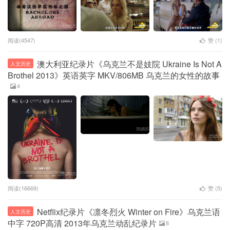
阅读(4547)
赞 (
1
)
澳大利亚纪录片《乌克兰不是妓院 Ukraine Is Not A
人文历史
Brothel 2013》英语英字 MKV/806MB 乌克兰的女性的故事
4
阅读(16669)
赞 (
5
)
Netflix纪录片《凛冬烈火 Winter on Fire》乌克兰语
人文历史
中字 720P高清 2013年乌克兰动乱纪录片
8