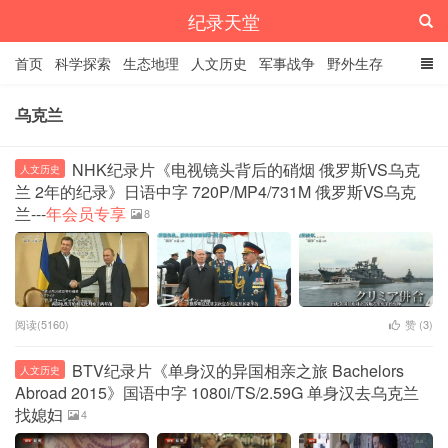
纪录天堂
首页
科学探索
生态地理
人文历史
军事战争
野外生存
经典纪录
4K纪录片
精品资源
乌克兰
NHK纪录片《电视镜头背后的硝烟 俄罗斯VS乌克
人文历史
兰 2年的纪录》日语中字 720P/MP4/731M 俄罗斯VS乌克
兰---
年会员专享
8
阅读(5160)
赞 (
3
)
BTV纪录片《单身汉的异国相亲之旅 Bachelors
人文历史
Abroad 2015》国语中字 1080i/TS/2.59G 单身汉去乌克兰
找媳妇
4