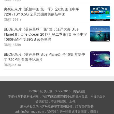
央视纪录片《航拍中国 第一季》全6集 国语中字
720P/TS/10.5G 全景式俯瞰美丽新中国
阅读(19941)
BBC纪录片《蓝色星球 II 第1集：汪洋大海 Blue
Planet II：One Ocean 2017》第二季第1集 英语中字
1080P/MP4/3.89GB 蓝色星球
阅读(14329)
BBC纪录片《蓝色星球 Blue Planet》全10集 英语中
字 720P高清 海洋纪录片
阅读(34518)
© 2026
纪录天堂
Since 2016
網站地圖
本網站為非盈利性網站，內容均來自網際網路公開引用資源，不提供影片
資源存儲，不參與錄製、上傳。
若本站收錄的內容無意侵犯了貴司版權，請與我們聯繫
admin@ummua.com，我們將在第一時間處理與回復，謝謝！