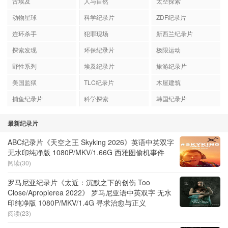
古埃及
人与自然
太空探索
动物星球
科学纪录片
ZDF纪录片
连环杀手
犯罪现场
新西兰纪录片
探索发现
环保纪录片
极限运动
野性系列
埃及纪录片
旅游纪录片
美国监狱
TLC纪录片
木屋建筑
捕鱼纪录片
科学探索
韩国纪录片
最新纪录片
ABC纪录片《天空之王 Skyking 2026》英语中英双字
无水印纯净版 1080P/MKV/1.66G 西雅图偷机事件
阅读(30)
罗马尼亚纪录片《太近：沉默之下的创伤 Too
Close/Apropierea 2022》 罗马尼亚语中英双字 无水
印纯净版 1080P/MKV/1.4G 寻求治愈与正义
阅读(23)