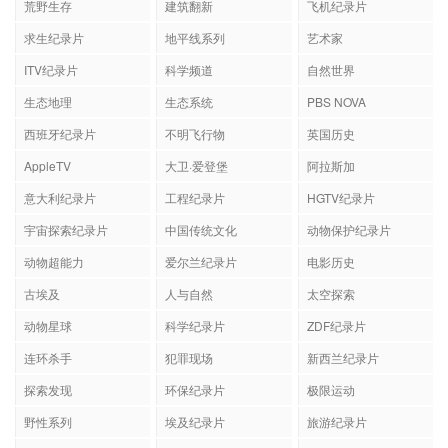
荒野生存
建筑翻新
飞机纪录片
求生纪录片
地平线系列
艺术家
ITV纪录片
科学频道
自然世界
生态地理
生态系统
PBS NOVA
西班牙纪录片
不明飞行物
英国历史
AppleTV
大卫·爱登堡
阿拉斯加
意大利纪录片
工程纪录片
HGTV纪录片
宇宙探索纪录片
中国传统文化
动物保护纪录片
动物超能力
爱尔兰纪录片
电影历史
古埃及
人与自然
太空探索
动物星球
科学纪录片
ZDF纪录片
连环杀手
犯罪现场
新西兰纪录片
探索发现
环保纪录片
极限运动
野性系列
埃及纪录片
旅游纪录片