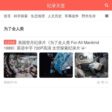
纪录天堂
首页
科学探索
生态地理
人文历史
军事战争
野外生存
经典纪录
4K纪录片
精品资源
为了全人类
美国登月纪录片《为了全人类 For All Mankind
人文历史
1989》英语中字 720P高清 太空探索纪录片
7
阅读(5114)
赞 (
1
)