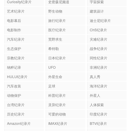
Curiosity纪录片
史密森尼频道
宇宙探索
艺术纪录片
野生动物
建筑设计
电影幕后
旅行纪录片
迪士尼纪录片
电影制作
医疗纪录片
Ch5纪录片
汽车纪录片
荒野求生
灾难纪录片
生态保护
希特勒
战争纪录片
宗教纪录片
日本纪录片
同性纪录片
纳粹记录
UFO
非洲纪录片
HULU纪录片
外星生命
真人秀
汽车改装
足球
海洋纪录片
动物保护
科普纪录片
外星人
台湾纪录片
灵异纪录片
人体探索
历史纪录片
可爱的动物
印度纪录片
Amazon纪录片
IMAX纪录片
BTV纪录片