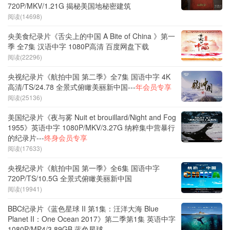
720P/MKV/1.21G 揭秘美国地秘密建筑
阅读(14698)
央美食纪录片《舌尖上的中国 A Bite of China 》第一
季 全7集 汉语中字 1080P高清 百度网盘下载
阅读(22296)
央视纪录片《航拍中国 第二季》全7集 国语中字 4K
高清/TS/24.78 全景式俯瞰美丽新中国---
年会员专享
阅读(25136)
美国纪录片《夜与雾 Nuit et brouillard/Night and Fog
1955》英语中字 1080P/MKV/3.27G 纳粹集中营暴行
的纪录片---
终身会员专享
阅读(17633)
央视纪录片《航拍中国 第一季》全6集 国语中字
720P/TS/10.5G 全景式俯瞰美丽新中国
阅读(19941)
BBC纪录片《蓝色星球 II 第1集：汪洋大海 Blue
Planet II：One Ocean 2017》第二季第1集 英语中字
1080P/MP4/3.89GB 蓝色星球