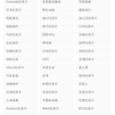
Curiosity纪录片
史密森尼频道
宇宙探索
艺术纪录片
野生动物
建筑设计
电影幕后
旅行纪录片
迪士尼纪录片
电影制作
医疗纪录片
Ch5纪录片
汽车纪录片
荒野求生
灾难纪录片
生态保护
希特勒
战争纪录片
宗教纪录片
日本纪录片
同性纪录片
纳粹记录
UFO
非洲纪录片
HULU纪录片
外星生命
真人秀
汽车改装
足球
海洋纪录片
动物保护
科普纪录片
外星人
台湾纪录片
历史纪录片
灵异纪录片
人体探索
可爱的动物
印度纪录片
Amazon纪录片
IMAX纪录片
BTV纪录片