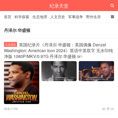
纪录天堂
首页
科学探索
生态地理
人文历史
军事战争
野外生存
经典纪录
4K纪录片
精品资源
丹泽尔·华盛顿
英国纪录片《丹泽尔·华盛顿：美国偶像 Denzel
人文历史
Washington: American Icon 2024》英语中英双字 无水印纯
净版 1080P/MKV/0.97G 丹泽尔·华盛顿
8
阅读(1149)
赞 (
0
)