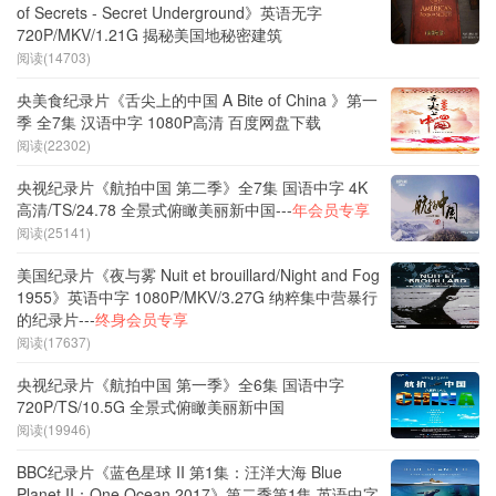
of Secrets - Secret Underground》英语无字
720P/MKV/1.21G 揭秘美国地秘密建筑
阅读(14703)
央美食纪录片《舌尖上的中国 A Bite of China 》第一
季 全7集 汉语中字 1080P高清 百度网盘下载
阅读(22302)
央视纪录片《航拍中国 第二季》全7集 国语中字 4K
高清/TS/24.78 全景式俯瞰美丽新中国---
年会员专享
阅读(25141)
美国纪录片《夜与雾 Nuit et brouillard/Night and Fog
1955》英语中字 1080P/MKV/3.27G 纳粹集中营暴行
的纪录片---
终身会员专享
阅读(17637)
央视纪录片《航拍中国 第一季》全6集 国语中字
720P/TS/10.5G 全景式俯瞰美丽新中国
阅读(19946)
BBC纪录片《蓝色星球 II 第1集：汪洋大海 Blue
Planet II：One Ocean 2017》第二季第1集 英语中字