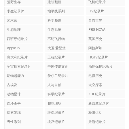
荒野生存
建筑翻新
飞机纪录片
求生纪录片
地平线系列
ITV纪录片
艺术家
科学频道
自然世界
生态地理
生态系统
PBS NOVA
西班牙纪录片
不明飞行物
英国历史
AppleTV
大卫·爱登堡
阿拉斯加
意大利纪录片
工程纪录片
HGTV纪录片
宇宙探索纪录片
中国传统文化
动物保护纪录片
动物超能力
爱尔兰纪录片
电影历史
古埃及
人与自然
太空探索
动物星球
科学纪录片
ZDF纪录片
连环杀手
犯罪现场
新西兰纪录片
探索发现
环保纪录片
极限运动
野性系列
埃及纪录片
旅游纪录片