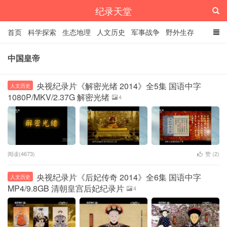
纪录天堂
首页
科学探索
生态地理
人文历史
军事战争
野外生存
经典纪录
4K纪录片
精品资源
中国皇帝
央视纪录片《解密光绪 2014》全5集 国语中字
人文历史
1080P/MKV/2.37G 解密光绪
4
阅读(4673)
赞 (
2
)
央视纪录片《后妃传奇 2014》全6集 国语中字
人文历史
MP4/9.8GB 清朝皇宫后妃纪录片
4