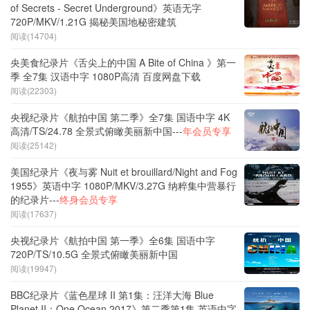
of Secrets - Secret Underground》英语无字
720P/MKV/1.21G 揭秘美国地秘密建筑
阅读(14704)
央美食纪录片《舌尖上的中国 A Bite of China 》第一
季 全7集 汉语中字 1080P高清 百度网盘下载
阅读(22303)
央视纪录片《航拍中国 第二季》全7集 国语中字 4K
高清/TS/24.78 全景式俯瞰美丽新中国---
年会员专享
阅读(25142)
美国纪录片《夜与雾 Nuit et brouillard/Night and Fog
1955》英语中字 1080P/MKV/3.27G 纳粹集中营暴行
的纪录片---
终身会员专享
阅读(17637)
央视纪录片《航拍中国 第一季》全6集 国语中字
720P/TS/10.5G 全景式俯瞰美丽新中国
阅读(19947)
BBC纪录片《蓝色星球 II 第1集：汪洋大海 Blue
Planet II：One Ocean 2017》第二季第1集 英语中字