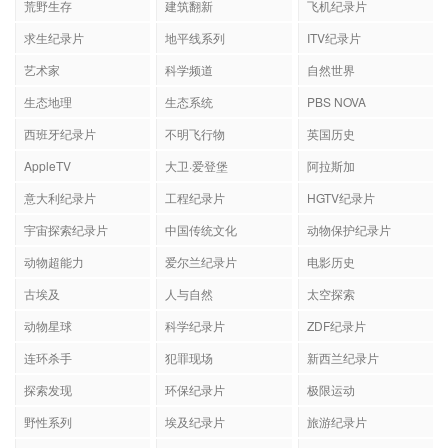
荒野生存
建筑翻新
飞机纪录片
求生纪录片
地平线系列
ITV纪录片
艺术家
科学频道
自然世界
生态地理
生态系统
PBS NOVA
西班牙纪录片
不明飞行物
英国历史
AppleTV
大卫·爱登堡
阿拉斯加
意大利纪录片
工程纪录片
HGTV纪录片
宇宙探索纪录片
中国传统文化
动物保护纪录片
动物超能力
爱尔兰纪录片
电影历史
古埃及
人与自然
太空探索
动物星球
科学纪录片
ZDF纪录片
连环杀手
犯罪现场
新西兰纪录片
探索发现
环保纪录片
极限运动
野性系列
埃及纪录片
旅游纪录片