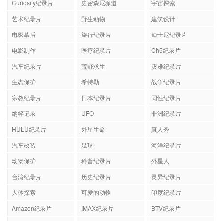
Curiosity纪录片
史密森尼频道
宇宙探索
艺术纪录片
野生动物
建筑设计
电影幕后
旅行纪录片
迪士尼纪录片
电影制作
医疗纪录片
Ch5纪录片
汽车纪录片
荒野求生
灾难纪录片
生态保护
希特勒
战争纪录片
宗教纪录片
日本纪录片
同性纪录片
纳粹记录
UFO
非洲纪录片
HULU纪录片
外星生命
真人秀
汽车改装
足球
海洋纪录片
动物保护
科普纪录片
外星人
台湾纪录片
历史纪录片
灵异纪录片
人体探索
可爱的动物
印度纪录片
Amazon纪录片
IMAX纪录片
BTV纪录片