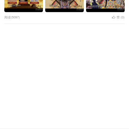
阅读(5097)
赞 (
0
)