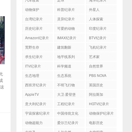
动物保护
科普纪录片
外星人
台湾纪录片
灵异纪录片
人体探索
历史纪录片
可爱的动物
印度纪录片
Amazon纪录片
IMAX纪录片
BTV纪录片
荒野生存
建筑翻新
飞机纪录片
求生纪录片
地平线系列
艺术家
ITV纪录片
科学频道
自然世界
此
生态地理
生态系统
PBS NOVA
成
西班牙纪录片
不明飞行物
英国历史
这
AppleTV
大卫·爱登堡
阿拉斯加
意大利纪录片
工程纪录片
HGTV纪录片
宇宙探索纪录片
中国传统文化
动物保护纪录片
动物超能力
爱尔兰纪录片
电影历史
古埃及
人与自然
太空探索