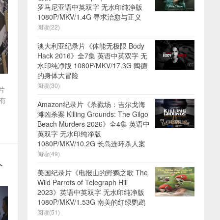
罗马尼亚语中英双字 无水印纯净版
1080P/MKV/1.4G 寻求治愈与正义
阅读(22)
澳大利亚纪录片《体能无极限 Body
Hack 2016》全7集 英语中英双字 无
水印纯净版 1080P/MKV/17.3G 陶德
的身体大冒险
阅读(30)
片
有
Amazon纪录片《杀戮场：吉尔戈海
滩凶杀案 Killing Grounds: The Gilgo
Beach Murders 2026》全4集 英语中
英双字 无水印纯净版
1080P/MKV/10.2G 长岛连环杀人案
阅读(49)
人
美国纪录片《电报山的野鹦之歌 The
Wild Parrots of Telegraph Hill
2023》英语中英双字 无水印纯净版
1080P/MKV/1.53G 南美的红绿鹦鹉
阅读(51)