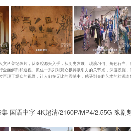
人文科普纪录片，从秦腔源头入手，从历史发展、观演习俗、角色行当、
行全面解剖和透视。抓住一系列对观众极具吸引力的关节点，深度挖掘，
位再现于观众的视野，让人们在无比的震撼中，感受到秦腔艺术的壮观奇
国语中字 4K超清/2160P/MP4/2.55G 豫剧