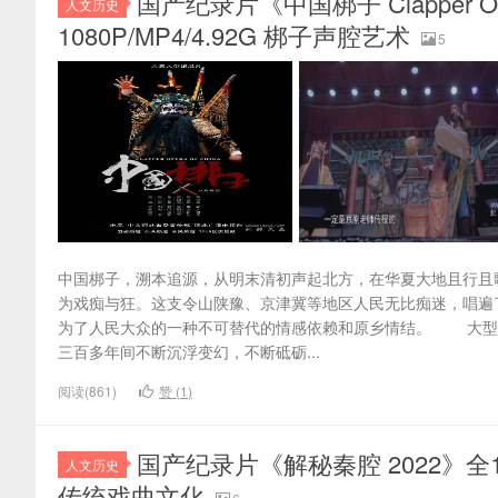
国产纪录片《中国梆子 Clapper Ope
人文历史
1080P/MP4/4.92G 梆子声腔艺术
5
中国梆子，溯本追源，从明末清初声起北方，在华夏大地且行且
为戏痴与狂。这支令山陕豫、京津冀等地区人民无比痴迷，唱遍
为了人民大众的一种不可替代的情感依赖和原乡情结。 大型
三百多年间不断沉浮变幻，不断砥砺...
阅读(861)
赞 (
1
)
国产纪录片《解秘秦腔 2022》全12集
人文历史
传统戏曲文化