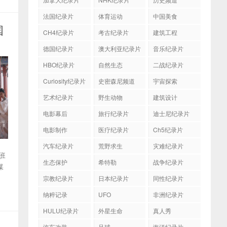
法国纪录片
体育运动
中国美食
国
CH4纪录片
考古纪录片
建筑工程
德国纪录片
澳大利亚纪录片
音乐纪录片
HBO纪录片
自然生态
二战纪录片
Curiosity纪录片
史密森尼频道
宇宙探索
艺术纪录片
野生动物
建筑设计
电影幕后
旅行纪录片
迪士尼纪录片
电影制作
医疗纪录片
Ch5纪录片
汽车纪录片
荒野求生
灾难纪录片
班
生态保护
希特勒
战争纪录片
媒
宗教纪录片
日本纪录片
同性纪录片
纳粹记录
UFO
非洲纪录片
HULU纪录片
外星生命
真人秀
汽车改装
足球
海洋纪录片