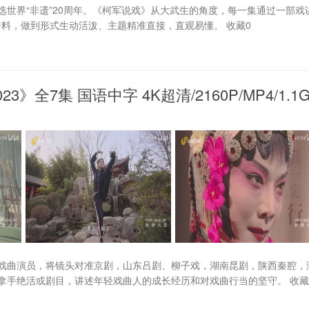
选世界“非遗”20周年。《柯军说戏》从大武生的角度，每一集通过一部戏
资料，做到形式生动活泼、主题精准直接，直观易懂。 收藏0
023》全7集 国语中字 4K超清/2160P/MP4/1.1
戏曲演员，将镜头对准京剧，山东吕剧、柳子戏，湖南昆剧，陕西秦腔，
拿手绝活或剧目，讲述年轻戏曲人的成长经历和对戏曲行当的坚守。 收藏