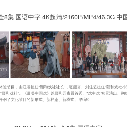
 国语中字 4K超清/2160P/MP4/46.3G 中
验节目，由汪涵担任“颐和戏社社长”，张颜齐、刘佳艺担任“颐和戏社小
“颐和戏社”。《最美中国戏》以颐和园夜景首秀、“戏中戏”实景演出、融
开创了文化节目的新形式、新样态、新模式。 收藏0