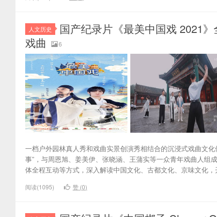
国产纪录片《最美中国戏 2021》全8集
人文历史
戏曲
6
一档户外园林真人秀和戏曲实景创演秀相结合的沉浸式戏曲文化体
事”，与周恩旭、姜美伊、张晓涵、王蒲实等一众青年戏曲人组成
体全程互动等方式，深入解读中国文化、古都文化、京味文化，
阅读(1095)
赞 (
0
)