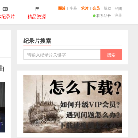
關於
|
字幕
|
求片
|
会员
|
幫助
登陆
注册
联系站长
K纪录片
精品资源
纪录片搜索
曲