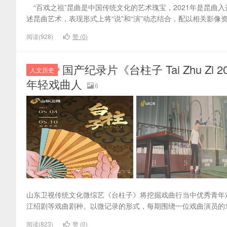
“百戏之祖”昆曲是中国传统文化的艺术瑰宝，2021年是昆曲入
述昆曲艺术，表现形式上将“说”和“演”动态结合，配以相关影像
阅读(928)
赞 (
0
)
国产纪录片《台柱子 Tai Zhu Zi 2
人文历史
年轻戏曲人
6
山东卫视传统文化微综艺《台柱子》将挖掘戏曲行当中优秀青年
江绍剧等戏曲剧种。以微记录的形式，每期围绕一位戏曲演员的
阅读(823)
赞 (
0
)