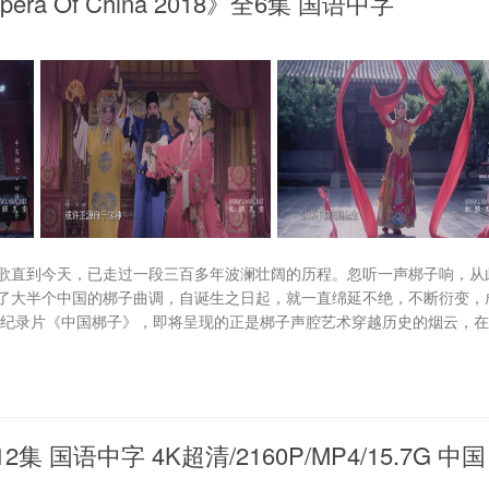
ra Of China 2018》全6集 国语中字
歌直到今天，已走过一段三百多年波澜壮阔的历程。忽听一声梆子响，从
了大半个中国的梆子曲调，自诞生之日起，就一直绵延不绝，不断衍变，
纪录片《中国梆子》，即将呈现的正是梆子声腔艺术穿越历史的烟云，在
 国语中字 4K超清/2160P/MP4/15.7G 中国