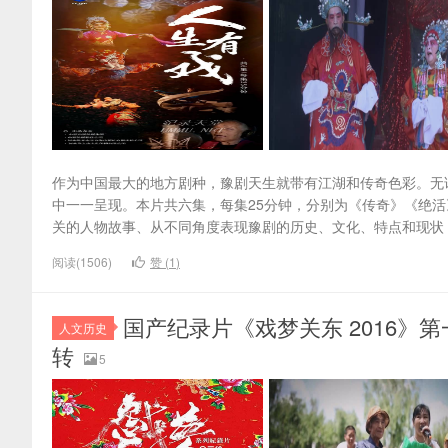
作为中国最大的地方剧种，豫剧天生就带有江湖和传奇色彩。无
中一一呈现。本片共六集，每集25分钟，分别为《传奇》《绝
关的人物故事、从不同角度表现豫剧的历史、文化、特点和现状，
阅读(1506)
赞 (
1
)
国产纪录片《戏梦关东 2016》第一季
人文历史
转
5