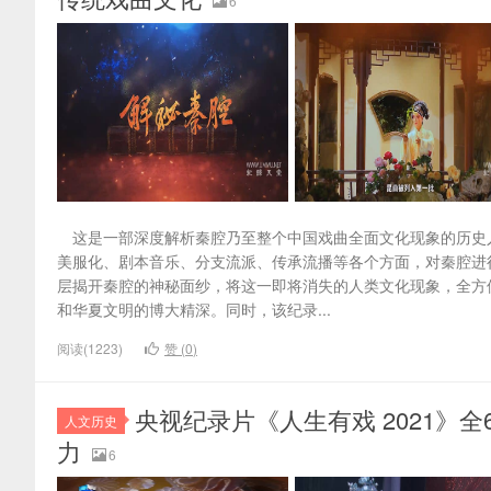
6
这是一部深度解析秦腔乃至整个中国戏曲全面文化现象的历史
美服化、剧本音乐、分支流派、传承流播等各个方面，对秦腔进
层揭开秦腔的神秘面纱，将这一即将消失的人类文化现象，全方
和华夏文明的博大精深。同时，该纪录...
阅读(1223)
赞 (
0
)
央视纪录片《人生有戏 2021》全6集 
人文历史
力
6