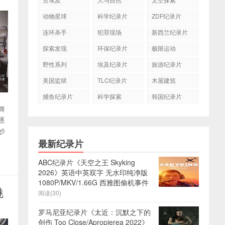
动物星球
科学纪录片
ZDF纪录片
连环杀手
犯罪现场
新西兰纪录片
探索发现
环保纪录片
极限运动
野性系列
埃及纪录片
旅游纪录片
美国监狱
TLC纪录片
木屋建筑
捕鱼纪录片
科学探索
韩国纪录片
舞
逐
妙
最新纪录片
ABC纪录片《天空之王 Skyking
2026》英语中英双字 无水印纯净版
1080P/MKV/1.66G 西雅图偷机事件
魅
阅读(30)
罗马尼亚纪录片《太近：沉默之下的
创伤 Too Close/Apropierea 2022》