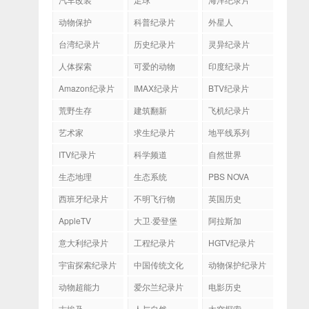
动物保护
科普纪录片
外星人
台湾纪录片
历史纪录片
灵异纪录片
人体探索
可爱的动物
印度纪录片
Amazon纪录片
IMAX纪录片
BTV纪录片
荒野生存
建筑翻新
飞机纪录片
艺术家
求生纪录片
地平线系列
ITV纪录片
科学频道
自然世界
生态地理
生态系统
PBS NOVA
西班牙纪录片
不明飞行物
英国历史
AppleTV
大卫·爱登堡
阿拉斯加
意大利纪录片
工程纪录片
HGTV纪录片
宇宙探索纪录片
中国传统文化
动物保护纪录片
动物超能力
爱尔兰纪录片
电影历史
古埃及
人与自然
太空探索