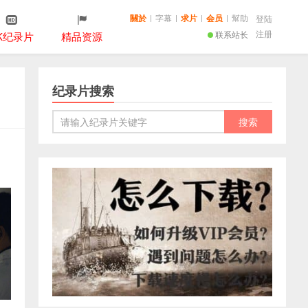
關於
|
字幕
|
求片
|
会员
|
幫助
登陆
注册
联系站长
K纪录片
精品资源
纪录片搜索