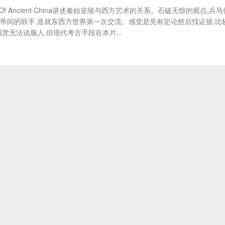
ecrets Of Ancient China讲述秦始皇陵与西方艺术的关系。石破天惊的观点,兵
帝间的联手,造就东西方世界第一次交流。感觉是先有定论然后找证据.比
觉无法说服人.但现代考古手段在本片...