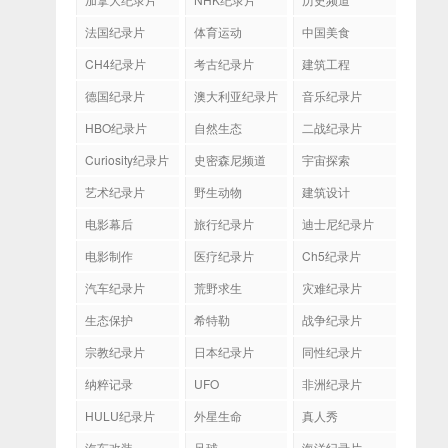
法国纪录片
体育运动
中国美食
CH4纪录片
考古纪录片
建筑工程
德国纪录片
澳大利亚纪录片
音乐纪录片
HBO纪录片
自然生态
二战纪录片
Curiosity纪录片
史密森尼频道
宇宙探索
艺术纪录片
野生动物
建筑设计
电影幕后
旅行纪录片
迪士尼纪录片
电影制作
医疗纪录片
Ch5纪录片
汽车纪录片
荒野求生
灾难纪录片
生态保护
希特勒
战争纪录片
宗教纪录片
日本纪录片
同性纪录片
纳粹记录
UFO
非洲纪录片
HULU纪录片
外星生命
真人秀
汽车改装
足球
海洋纪录片