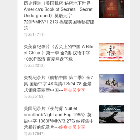
历史频道《美国机密 秘密地下世界
America's Book of Secrets - Secret
Underground》英语无字
720P/MKV/1.21G 揭秘美国地秘密建
筑
阅读(14711)
央美食纪录片《舌尖上的中国 A Bite
of China 》第一季 全7集 汉语中字
1080P高清 百度网盘下载
阅读(22312)
央视纪录片《航拍中国 第二季》全7
集 国语中字 4K高清/TS/24.78 全景
式俯瞰美丽新中国---
年会员专享
阅读(25153)
美国纪录片《夜与雾 Nuit et
brouillard/Night and Fog 1955》英
语中字 1080P/MKV/3.27G 纳粹集中
营暴行的纪录片---
终身会员专享
阅读(17647)