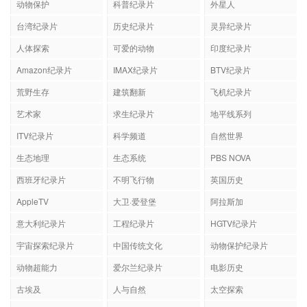
动物保护
科普纪录片
外星人
台湾纪录片
历史纪录片
灵异纪录片
人体探索
可爱的动物
印度纪录片
Amazon纪录片
IMAX纪录片
BTV纪录片
荒野生存
建筑翻新
飞机纪录片
艺术家
求生纪录片
地平线系列
ITV纪录片
科学频道
自然世界
生态地理
生态系统
PBS NOVA
西班牙纪录片
不明飞行物
英国历史
AppleTV
大卫·爱登堡
阿拉斯加
意大利纪录片
工程纪录片
HGTV纪录片
宇宙探索纪录片
中国传统文化
动物保护纪录片
动物超能力
爱尔兰纪录片
电影历史
古埃及
人与自然
太空探索