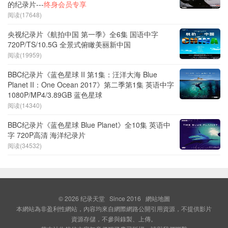
的纪录片---
终身会员专享
阅读(17648)
央视纪录片《航拍中国 第一季》全6集 国语中字
720P/TS/10.5G 全景式俯瞰美丽新中国
阅读(19959)
BBC纪录片《蓝色星球 II 第1集：汪洋大海 Blue
Planet II：One Ocean 2017》第二季第1集 英语中字
1080P/MP4/3.89GB 蓝色星球
阅读(14340)
BBC纪录片《蓝色星球 Blue Planet》全10集 英语中
字 720P高清 海洋纪录片
阅读(34532)
© 2026
纪录天堂
Since 2016
網站地圖
本網站為非盈利性網站，內容均來自網際網路公開引用資源，不提供影片
資源存儲，不參與錄製、上傳。