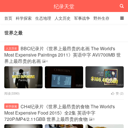
纪录天堂
首页
科学探索
生态地理
人文历史
军事战争
野外生存
经典纪录
4K纪录片
精品资源
世界之最
BBC纪录片《世界上最昂贵的名画 The World's
人文历史
Most Expensive Paintings 2011》英语中字 AVI/700MB 世
界上最昂贵的名画
4
阅读(3390)
赞 (
2
)
CH4纪录片《世界上最昂贵的食物 The World's
科学探索
Most Expensive Food 2015》全2集 英语中字
720P/MP4/2.11GBB 世界上最昂贵的食物
8