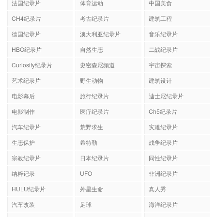
法国纪录片
体育运动
中国美食
CH4纪录片
考古纪录片
建筑工程
德国纪录片
澳大利亚纪录片
音乐纪录片
HBO纪录片
自然生态
二战纪录片
Curiosity纪录片
史密森尼频道
宇宙探索
艺术纪录片
野生动物
建筑设计
电影幕后
旅行纪录片
迪士尼纪录片
电影制作
医疗纪录片
Ch5纪录片
汽车纪录片
荒野求生
灾难纪录片
生态保护
希特勒
战争纪录片
宗教纪录片
日本纪录片
同性纪录片
纳粹记录
UFO
非洲纪录片
HULU纪录片
外星生命
真人秀
汽车改装
足球
海洋纪录片