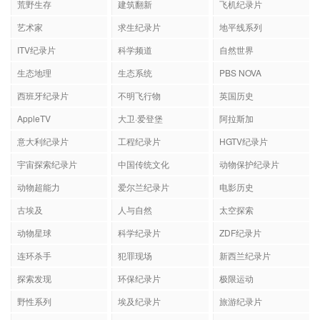
荒野生存
建筑翻新
飞机纪录片
艺术家
求生纪录片
地平线系列
ITV纪录片
科学频道
自然世界
生态地理
生态系统
PBS NOVA
西班牙纪录片
不明飞行物
英国历史
AppleTV
大卫·爱登堡
阿拉斯加
意大利纪录片
工程纪录片
HGTV纪录片
宇宙探索纪录片
中国传统文化
动物保护纪录片
动物超能力
爱尔兰纪录片
电影历史
古埃及
人与自然
太空探索
动物星球
科学纪录片
ZDF纪录片
连环杀手
犯罪现场
新西兰纪录片
探索发现
环保纪录片
极限运动
野性系列
埃及纪录片
旅游纪录片