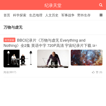
纪录天堂
首页
科学探索
生态地理
人文历史
军事战争
野外生存
经典纪录
4K纪录片
精品资源
万物与虚无
BBC纪录片《万物与虚无 Everything and
科学探索
Nothing》全2集 英语中字 720P高清 宇宙纪录片下载
4
阅读(9917)
赞 (
9
)