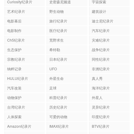
Curiosity纪录片
史密森尼频道
宇宙探索
艺术纪录片
野生动物
建筑设计
电影幕后
旅行纪录片
迪士尼纪录片
电影制作
医疗纪录片
汽车纪录片
Ch5纪录片
荒野求生
灾难纪录片
生态保护
希特勒
战争纪录片
宗教纪录片
日本纪录片
同性纪录片
纳粹记录
UFO
非洲纪录片
HULU纪录片
外星生命
真人秀
汽车改装
足球
海洋纪录片
动物保护
科普纪录片
外星人
台湾纪录片
历史纪录片
灵异纪录片
人体探索
可爱的动物
印度纪录片
Amazon纪录片
IMAX纪录片
BTV纪录片